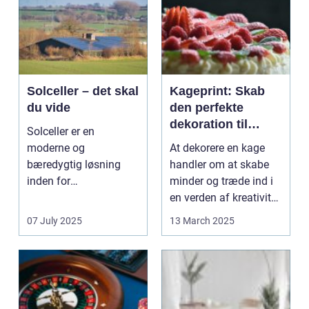
Solceller – det skal
Kageprint: Skab
du vide
den perfekte
dekoration til
Solceller er en
enhver
moderne og
At dekorere en kage
begivenhed
bæredygtig løsning
handler om at skabe
inden for
minder og træde ind i
energiproduktion. Med
en verden af kreativitet,
solceller...
hvor k...
07 July 2025
13 March 2025