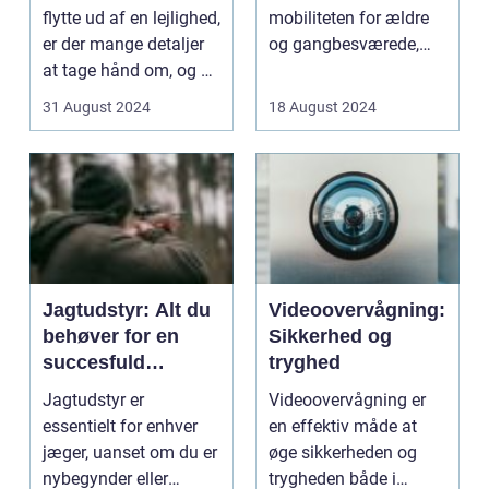
flytte ud af en lejlighed,
mobiliteten for ældre
er der mange detaljer
og gangbesværede,
at tage hånd om, og en
hvilket giver dem...
af ...
31 August 2024
18 August 2024
Jagtudstyr: Alt du
Videoovervågning:
behøver for en
Sikkerhed og
succesfuld
tryghed
jagtsæson
Jagtudstyr er
Videoovervågning er
essentielt for enhver
en effektiv måde at
jæger, uanset om du er
øge sikkerheden og
nybegynder eller
trygheden både i