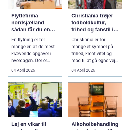
Flyttefirma
Christiania trøjer
nordsjælland
fodboldkultur,
sådan får du en
frihed og fanstil i
tryg og effektiv
ét
En flytning er for
Christiania er for
flytning
mange en af de mest
mange et symbol på
krævende opgaver i
frihed, kreativitet og
hverdagen. Der er
mod til at gå egne veje.
meget at holde styr på,
Den samme ånd ...
04 April 2026
04 April 2026
...
Lej en vikar til
Alkoholbehandling