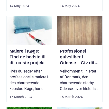
erfaren. Det rigtige
private hjem og på
14 May 2024
14 May 2024
uds...
offen...
Malere i Køge:
Professionel
Find de bedste til
gulvsliber i
dit næste projekt
Odense – Giv dit
gulv nyt liv
Hvis du søger efter
Velkommen til hjertet
professionelle malere i
af Danmark, den
den charmerende
charmerende storby
købstad Køge, har d...
Odense, hvor historiske
landemærker o...
15 March 2024
15 March 2024