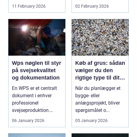
om farve på ...
Tagrender,
11 February 2026
02 February 2026
inddækninger...
Wps nøglen til styr
Køb af grus: sådan
på svejsekvalitet
vælger du den
og dokumentation
rigtige type til dit
projekt
En WPS er et centralt
Når du planlægger et
dokument i enhver
bygge- eller
professionel
anlægsprojekt, bliver
svejseproduktion.
spørgsmålet o...
Alligevel oplever
06 January 2026
05 January 2026
mange virks...