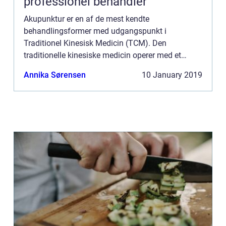
professionel behandler
Akupunktur er en af de mest kendte
behandlingsformer med udgangspunkt i
Traditionel Kinesisk Medicin (TCM). Den
traditionelle kinesiske medicin operer med et
system af behandlinger, som anskuer den
Annika Sørensen
10 January 2019
menneskelige krop som en helhed, som også
h&ae...