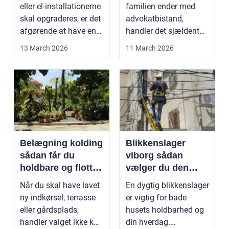
eller el-installationerne
familien ender med
skal opgraderes, er det
advokatbistand,
afgørende at have en
handler det sjældent
pålidel...
kun om jura. Det
13 March 2026
11 March 2026
handler om...
Belægning kolding
Blikkenslager
sådan får du
viborg sådan
holdbare og flotte
vælger du den
udendørsarealer
rette fagmand til
Når du skal have lavet
En dygtig blikkenslager
tag og vvs
ny indkørsel, terrasse
er vigtig for både
eller gårdsplads,
husets holdbarhed og
handler valget ikke kun
din hverdag.