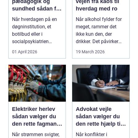
pædagogik og
vejen fra kaos til
sundhed sådan får
hverdag med ro
du den rette hjælp
Når hverdagen på en
Når alkohol fylder for
døgninstitution, et
meget, rammer det
botilbud eller i
ikke kun den, der
socialpsykiatrien
drikker. Det påvirker
pludselig ændrer sig,
også familie, arbej...
01 April 2026
19 March 2026
kan...
Elektriker herlev
Advokat vejle
sådan vælger du
sådan vælger du
den rette fagmand
den rette hjælp til
til dine el-opgaver
familieretten
Når strømmen svigter,
Når konflikter i