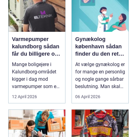
Varmepumper
Gynækolog
kalundborg sådan
københavn sådan
får du billigere og
finder du den rette
mere bæredygtig
specialist
Mange boligejere i
At vælge gynækolog er
varme
Kalundborg-området
for mange en personlig
kigger i dag mod
og nogle gange sårbar
varmepumper som en
beslutning. Man skal
vej til lavere
både føle si...
12 April 2026
06 April 2026
varmeregnin...