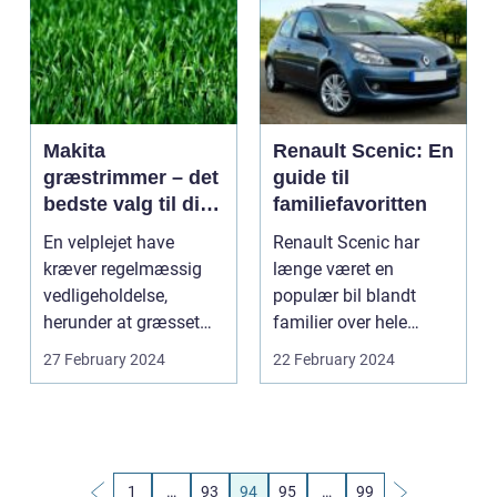
Makita
Renault Scenic: En
græstrimmer – det
guide til
bedste valg til din
familiefavoritten
have
En velplejet have
Renault Scenic har
kræver regelmæssig
længe været en
vedligeholdelse,
populær bil blandt
herunder at græsset
familier over hele
trimmes. Hvis du vil
verden takket være
27 February 2024
22 February 2024
have ...
dens komf...
1
…
93
94
95
…
99