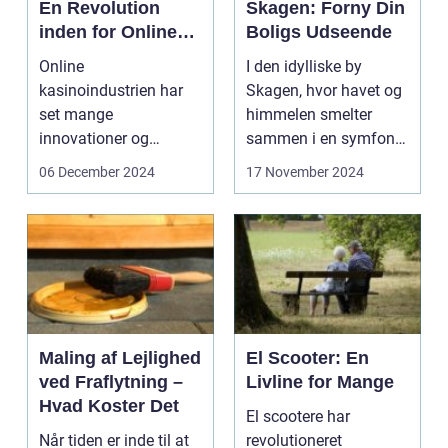
En Revolution
Skagen: Forny Din
inden for Online
Boligs Udseende
Spilleautomater
Online
I den idylliske by
kasinoindustrien har
Skagen, hvor havet og
set mange
himmelen smelter
innovationer og
sammen i en symfoni
forandringer gennem
af farver, ligger der ...
06 December 2024
17 November 2024
årene, men få ...
Maling af Lejlighed
El Scooter: En
ved Fraflytning –
Livline for Mange
Hvad Koster Det
El scootere har
Når tiden er inde til at
revolutioneret