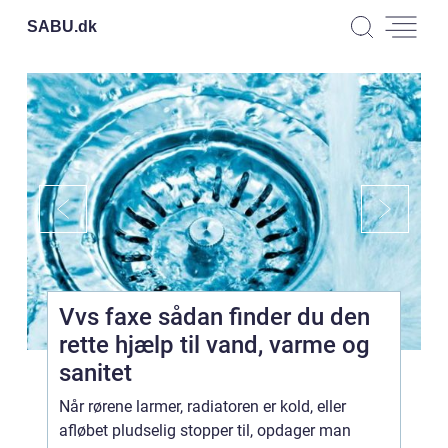
SABU.
dk
Vvs faxe sådan finder du den
rette hjælp til vand, varme og
sanitet
Når rørene larmer, radiatoren er kold, eller
afløbet pludselig stopper til, opdager man