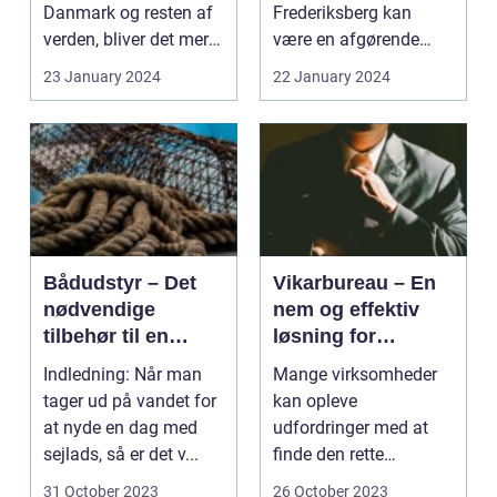
Danmark og resten af
Frederiksberg kan
verden, bliver det mere
være en afgørende
og mere relev...
faktor for at sikre, at
23 January 2024
22 January 2024
dit hjem...
Bådudstyr – Det
Vikarbureau – En
nødvendige
nem og effektiv
tilbehør til en
løsning for
pålidelig sejlads
virksomheder
Indledning: Når man
Mange virksomheder
tager ud på vandet for
kan opleve
at nyde en dag med
udfordringer med at
sejlads, så er det v...
finde den rette
arbejdskraft til
31 October 2023
26 October 2023