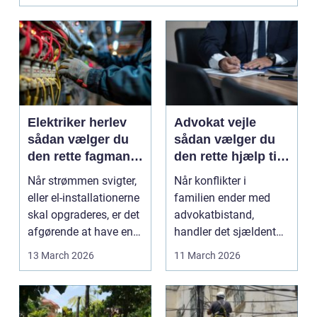
Elektriker herlev
Advokat vejle
sådan vælger du
sådan vælger du
den rette fagmand
den rette hjælp til
til dine el-opgaver
familieretten
Når strømmen svigter,
Når konflikter i
eller el-installationerne
familien ender med
skal opgraderes, er det
advokatbistand,
afgørende at have en
handler det sjældent
pålidel...
kun om jura. Det
13 March 2026
11 March 2026
handler om...