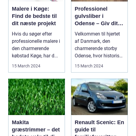
Malere i Køge:
Professionel
Find de bedste til
gulvsliber i
dit næste projekt
Odense – Giv dit
gulv nyt liv
Hvis du søger efter
Velkommen til hjertet
professionelle malere i
af Danmark, den
den charmerende
charmerende storby
købstad Køge, har d...
Odense, hvor historiske
landemærker o...
15 March 2024
15 March 2024
Makita
Renault Scenic: En
græstrimmer – det
guide til