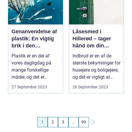
Genanvendelse af
Låsesmed i
plastik: En vigtig
Hillerød – tager
brik i den
hånd om din
bæredygtige skrot-
sikkerhed
Plastik er en del af
Indbrud er en af de
og affaldsbranche
vores dagligdag på
største bekymringer for
mange forskellige
husejere og boligejere,
måder, og det er
og det er vigtigt at
samtidig en a...
tage...
27 September 2023
26 September 2023
1
2
3
…
99