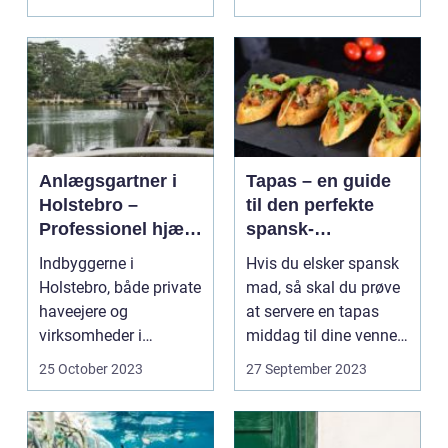
forskellige form&...
Anlægsgartner i
Tapas – en guide
Holstebro –
til den perfekte
Professionel hjælp
spansk-
til dit udemiljø
inspirerede
Indbyggerne i
Hvis du elsker spansk
middag
Holstebro, både private
mad, så skal du prøve
haveejere og
at servere en tapas
virksomheder i
middag til dine venner
ejendomsbranchen,
...
25 October 2023
27 September 2023
kan drage ...