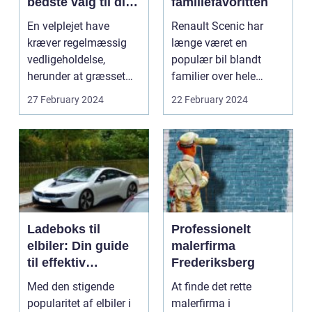
bedste valg til din
familiefavoritten
have
En velplejet have
Renault Scenic har
kræver regelmæssig
længe været en
vedligeholdelse,
populær bil blandt
herunder at græsset
familier over hele
trimmes. Hvis du vil
verden takket være
27 February 2024
22 February 2024
have ...
dens komf...
Ladeboks til
Professionelt
elbiler: Din guide
malerfirma
til effektiv
Frederiksberg
opladning hjemme
Med den stigende
At finde det rette
popularitet af elbiler i
malerfirma i