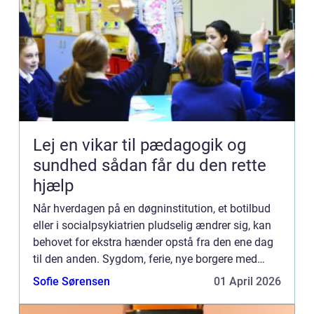
Lej en vikar til pædagogik og
sundhed sådan får du den rette
hjælp
Når hverdagen på en døgninstitution, et botilbud
eller i socialpsykiatrien pludselig ændrer sig, kan
behovet for ekstra hænder opstå fra den ene dag
til den anden. Sygdom, ferie, nye borgere med
komplekse behov eller akutte opgaver lægger pres
Sofie Sørensen
01 April 2026
på båd...