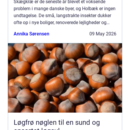
Skægkræ er de seneste år blevet et voksende
problem i mange danske byer, og Holbæk er ingen
undtagelse. De små, langstrakte insekter dukker
ofte op i nye boliger, renoverede lejligheder og
parcelhuse, hvor de langsomt breder sig fra rum til
Annika Sørensen
09 May 2026
rum. Mang...
Løgfrø nøglen til en sund og