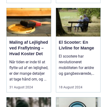
årene, men få ...
Maling af Lejlighed
El Scooter: En
ved Fraflytning –
Livline for Mange
Hvad Koster Det
El scootere har
Når tiden er inde til at
revolutioneret
flytte ud af en lejlighed,
mobiliteten for ældre
er der mange detaljer
og gangbesværede,
at tage hånd om, og en
hvilket giver dem...
af ...
31 August 2024
18 August 2024