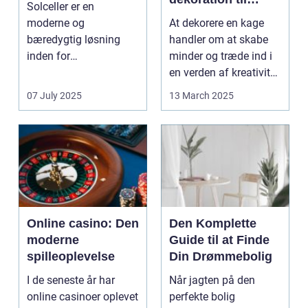
Solceller er en
enhver
moderne og
At dekorere en kage
begivenhed
bæredygtig løsning
handler om at skabe
inden for
minder og træde ind i
energiproduktion. Med
en verden af kreativitet,
solceller...
hvor k...
07 July 2025
13 March 2025
Online casino: Den
Den Komplette
moderne
Guide til at Finde
spilleoplevelse
Din Drømmebolig
I de seneste år har
Når jagten på den
online casinoer oplevet
perfekte bolig