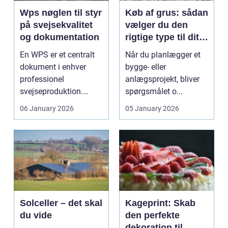
Wps nøglen til styr
Køb af grus: sådan
på svejsekvalitet
vælger du den
og dokumentation
rigtige type til dit
projekt
En WPS er et centralt
Når du planlægger et
dokument i enhver
bygge- eller
professionel
anlægsprojekt, bliver
svejseproduktion.
spørgsmålet o...
Alligevel oplever
06 January 2026
05 January 2026
mange virks...
Solceller – det skal
Kageprint: Skab
du vide
den perfekte
dekoration til