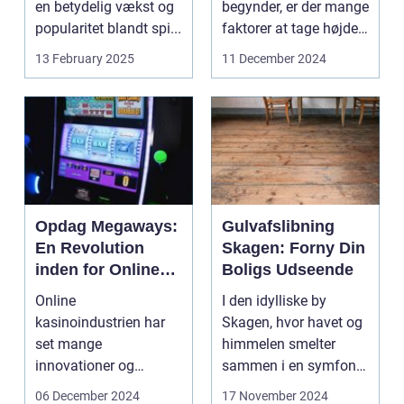
en betydelig vækst og
begynder, er der mange
popularitet blandt spi...
faktorer at tage højde
fo...
13 February 2025
11 December 2024
Opdag Megaways:
Gulvafslibning
En Revolution
Skagen: Forny Din
inden for Online
Boligs Udseende
Spilleautomater
Online
I den idylliske by
kasinoindustrien har
Skagen, hvor havet og
set mange
himmelen smelter
innovationer og
sammen i en symfoni
forandringer gennem
af farver, ligger der ...
06 December 2024
17 November 2024