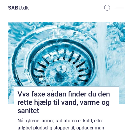
SABU.
dk
Vvs faxe sådan finder du den
rette hjælp til vand, varme og
sanitet
Når rørene larmer, radiatoren er kold, eller
afløbet pludselig stopper til, opdager man