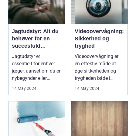
Jagtudstyr: Alt du
Videoovervågning:
behøver for en
Sikkerhed og
succesfuld
tryghed
jagtsæson
Jagtudstyr er
Videoovervågning er
essentielt for enhver
en effektiv måde at
jæger, uanset om du er
øge sikkerheden og
nybegynder eller
trygheden både i
erfaren. Det rigtige
private hjem og på
14 May 2024
14 May 2024
uds...
offen...