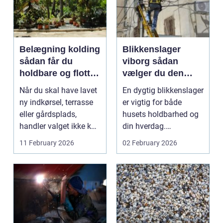
Belægning kolding
Blikkenslager
sådan får du
viborg sådan
holdbare og flotte
vælger du den
udendørsarealer
rette fagmand til
Når du skal have lavet
En dygtig blikkenslager
tag og vvs
ny indkørsel, terrasse
er vigtig for både
eller gårdsplads,
husets holdbarhed og
handler valget ikke kun
din hverdag.
om farve på ...
Tagrender,
11 February 2026
02 February 2026
inddækninger...