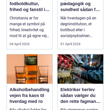
fodboldkultur,
pædagogik og
frihed og fanstil i
sundhed sådan får
ét
du den rette hjælp
Christiania er for
Når hverdagen på en
mange et symbol på
døgninstitution, et
frihed, kreativitet og
botilbud eller i
mod til at gå egne veje.
socialpsykiatrien
Den samme ånd ...
pludselig ændrer sig,
04 April 2026
01 April 2026
kan...
Alkoholbehandling
Elektriker herlev
vejen fra kaos til
sådan vælger du
hverdag med ro
den rette fagmand
til dine el-opgaver
Når alkohol fylder for
Når strømmen svigter,