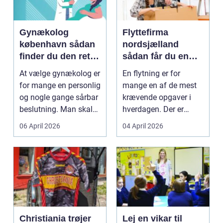
Gynækolog
Flyttefirma
københavn sådan
nordsjælland
finder du den rette
sådan får du en
specialist
tryg og effektiv
At vælge gynækolog er
En flytning er for
flytning
for mange en personlig
mange en af de mest
og nogle gange sårbar
krævende opgaver i
beslutning. Man skal
hverdagen. Der er
både føle si...
meget at holde styr på,
06 April 2026
04 April 2026
...
Christiania trøjer
Lej en vikar til