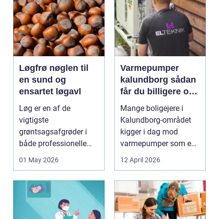
Løgfrø nøglen til
Varmepumper
en sund og
kalundborg sådan
ensartet løgavl
får du billigere og
mere bæredygtig
Løg er en af de
Mange boligejere i
varme
vigtigste
Kalundborg-området
grøntsagsafgrøder i
kigger i dag mod
både professionelle
varmepumper som en
køkkenhaver og større
vej til lavere
01 May 2026
12 April 2026
landbrugspro...
varmeregnin...