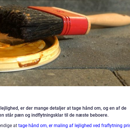
en lejlighed, er der mange detaljer at tage hånd om, og en af de
eden står pæn og indflytningsklar til de næste beboere.
endige at
tage hånd om, er maling af lejlighed ved fraflytning pri