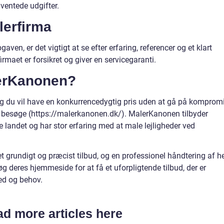
uventede udgifter.
lerfirma
aven, er det vigtigt at se efter erfaring, referencer og et klart
 firmaet er forsikret og giver en servicegaranti.
erKanonen?
n, og du vil have en konkurrencedygtig pris uden at gå på komprom
l besøge (https://malerkanonen.dk/). MalerKanonen tilbyder
e landet og har stor erfaring med at male lejligheder ved
grundigt og præcist tilbud, og en professionel håndtering af h
søg deres hjemmeside for at få et uforpligtende tilbud, der er
hed og behov.
d more articles here