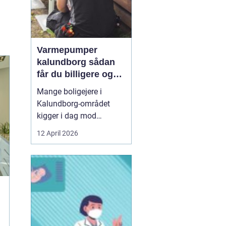
Varmepumper
kalundborg sådan
får du billigere og
mere bæredygtig
Mange boligejere i
varme
Kalundborg-området
kigger i dag mod
varmepumper som en
12 April 2026
vej til lavere
varmeregning og et mere
behageligt indeklima.
Priserne på energi
svinger, kravene til CO2-
reduktion stiger, og
gamle elradiatorer, olie-
og pillefyr bliver både ...