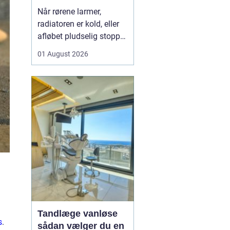
varme og sanitet
Når rørene larmer,
radiatoren er kold, eller
afløbet pludselig stopper
til, opdager man hurtigt,
01 August 2026
hvor vigtig en
driftssikker VVS-løsning
er i hverdagen. I Faxe og
omegn spiller de lokale
VVS-installatører en
central rolle for både
boligejere og virks...
Tandlæge vanløse
s
.
sådan vælger du en