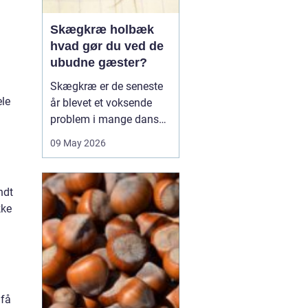
Skægkræ holbæk
hvad gør du ved de
ubudne gæster?
Skægkræ er de seneste
ele
år blevet et voksende
problem i mange danske
byer, og Holbæk er ingen
09 May 2026
undtagelse. De små,
langstrakte insekter
dukker ofte op i nye
ndt
boliger, renoverede
kke
lejligheder og
parcelhuse, hvor de
langsomt breder sig fra
rum til rum. Mang...
 få