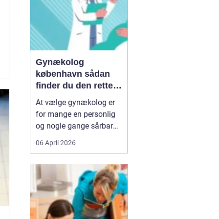
Gynækolog
københavn sådan
finder du den rette
specialist
At vælge gynækolog er
for mange en personlig
og nogle gange sårbar
beslutning. Man skal
06 April 2026
både føle sig tryg, hørt
og taget alvorligt. I en
storby som København
kan det være svært at
danne sig overblik over
de mange muligheder,