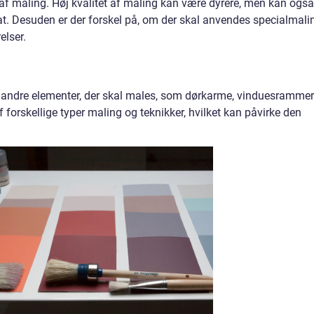
 af maling. Høj kvalitet af maling kan være dyrere, men kan også
at. Desuden er der forskel på, om der skal anvendes specialmali
lser.
 andre elementer, der skal males, som dørkarme, vinduesrammer
 forskellige typer maling og teknikker, hvilket kan påvirke den