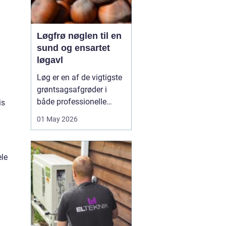
Løgfrø nøglen til en
sund og ensartet
løgavl
Løg er en af de vigtigste
grøntsagsafgrøder i
både professionelle
is
køkkenhaver og større
01 May 2026
landbrugsproduktioner.
Kvaliteten af løgene
starter med kvaliteten af
ele
Løgfrø
, og små forskelle
i frøets sundhed,
sortsege...