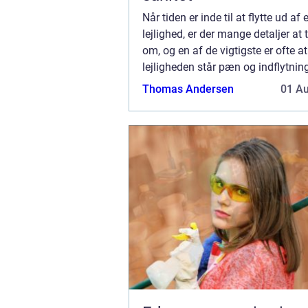
Når tiden er inde til at flytte ud af 
lejlighed, er der mange detaljer at
om, og en af de vigtigste er ofte at 
lejligheden står pæn og indflytning
de næste beboere. En af de opgave
Thomas Andersen
01 A
være nødvendige at tage hån...