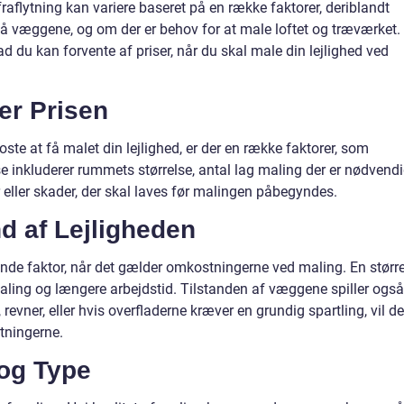
fraflytning kan variere baseret på en række faktorer, deriblandt
 på væggene, og om der er behov for at male loftet og træværket.
d du kan forvente af priser, når du skal male din lejlighed ved
er Prisen
koste at få malet din lejlighed, er der en række faktorer, som
se inkluderer rummets størrelse, antal lag maling der er nødvendi
 eller skader, der skal laves før malingen påbegyndes.
nd af Lejligheden
ende faktor, når det gælder omkostningerne ved maling. En størr
maling og længere arbejdstid. Tilstanden af væggene spiller også
, revner, eller hvis overfladerne kræver en grundig spartling, vil de
tningerne.
 og Type