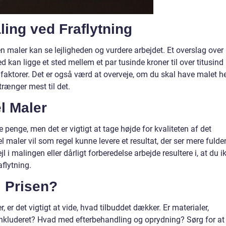
ling ved Fraflytning
t en maler kan se lejligheden og vurdere arbejdet. Et overslag over
ed kan ligge et sted mellem et par tusinde kroner til over titusind
faktorer. Det er også værd at overveje, om du skal have malet h
 trænger mest til det.
l Maler
 penge, men det er vigtigt at tage højde for kvaliteten af det
l maler vil som regel kunne levere et resultat, der ser mere fulde
 i malingen eller dårligt forberedelse arbejde resultere i, at du i
aflytning.
i Prisen?
 er det vigtigt at vide, hvad tilbuddet dækker. Er materialer,
nkluderet? Hvad med efterbehandling og oprydning? Sørg for at