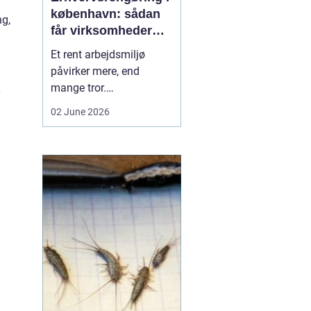
københavn: sådan
ng,
får virksomheder
mere ud af
Et rent arbejdsmiljø
hverdagen
påvirker mere, end
mange tror.
Medarbejdernes trivsel,
02 June 2026
kundernes
førstehåndsindtryk og
virksomhedens
omdømme hænger tæt
sammen med, hvordan
kontorer, fællesarealer
og ejendomme bliver
holdt. Når vi taler om
erhvervsrengøring købe...