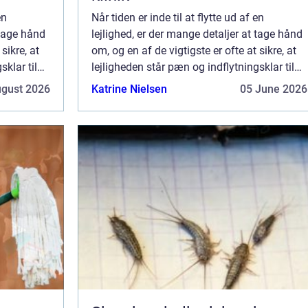
en
Når tiden er inde til at flytte ud af en
 tage hånd
lejlighed, er der mange detaljer at tage hånd
sikre, at
om, og en af de vigtigste er ofte at sikre, at
sklar til
lejligheden står pæn og indflytningsklar til
r, der kan
de næste beboere. En af de opgaver, der kan
ugust 2026
Katrine Nielsen
05 June 2026
være nødvendige at tage hån...