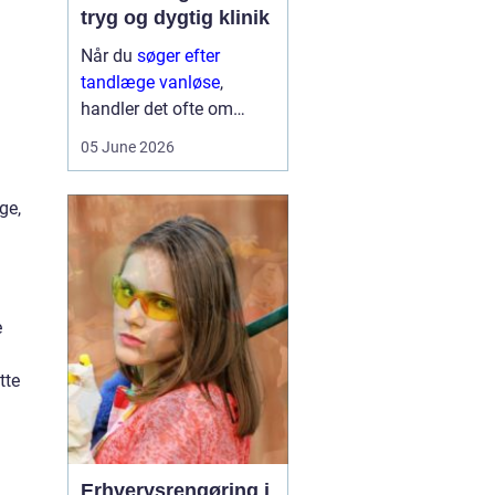
tryg og dygtig klinik
Når du
søger efter
tandlæge vanløse
,
handler det ofte om
meget mere end blot at
05 June 2026
få et hul fyldt. Du leder
typisk efter et sted, hvor
ge,
du kan føle dig tryg, blive
taget alvorligt og få
grundig behandling ...
e
tte
Erhvervsrengøring i