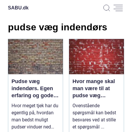
SABU.
dk
pudse væg indendørs
Pudse væg
Hvor mange skal
indendørs. Egen
man være til at
erfaring og gode
pudse væg
råd
indendørs?
Hvor meget tjek har du
Ovenstående
egentlig på, hvordan
spørgsmål kan bedst
man bedst muligt
besvares ved at stille
pudser vinduer ned
et spørgsmål ...