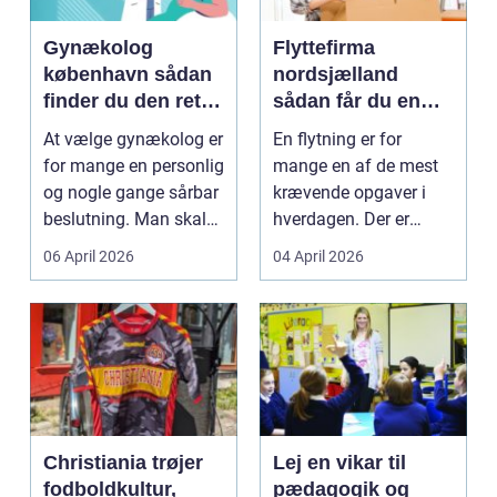
Gynækolog
Flyttefirma
københavn sådan
nordsjælland
finder du den rette
sådan får du en
specialist
tryg og effektiv
At vælge gynækolog er
En flytning er for
flytning
for mange en personlig
mange en af de mest
og nogle gange sårbar
krævende opgaver i
beslutning. Man skal
hverdagen. Der er
både føle si...
meget at holde styr på,
06 April 2026
04 April 2026
...
Christiania trøjer
Lej en vikar til
fodboldkultur,
pædagogik og