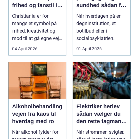
frihed og fanstil i
sundhed sådan får
ét
du den rette hjælp
Christiania er for
Når hverdagen på en
mange et symbol på
døgninstitution, et
frihed, kreativitet og
botilbud eller i
mod til at gå egne veje.
socialpsykiatrien
Den samme ånd ...
pludselig ændrer sig,
04 April 2026
01 April 2026
kan...
Alkoholbehandling
Elektriker herlev
vejen fra kaos til
sådan vælger du
hverdag med ro
den rette fagmand
til dine el-opgaver
Når alkohol fylder for
Når strømmen svigter,