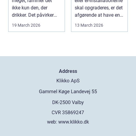
meget, rammer det
eller el-installationerne
ikke kun den, der
skal opgraderes, er det
drikker. Det påvirker
afgørende at have en
også familie, arbej...
pålidel...
19 March 2026
13 March 2026
Address
web:
www.klikko.dk