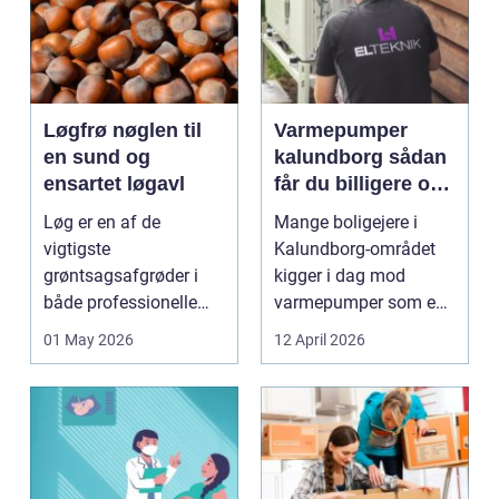
Løgfrø nøglen til
Varmepumper
en sund og
kalundborg sådan
ensartet løgavl
får du billigere og
mere bæredygtig
Løg er en af de
Mange boligejere i
varme
vigtigste
Kalundborg-området
grøntsagsafgrøder i
kigger i dag mod
både professionelle
varmepumper som en
køkkenhaver og større
vej til lavere
01 May 2026
12 April 2026
landbrugspro...
varmeregnin...