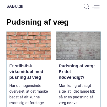
SABU.
dk
Pudsning af væg
Et stilistisk
Pudsning af væg:
virkemiddel med
Er det
pusning af væg
nødvendigt?
Har du nogensinde
Man kan groft sagt
overvejet, at det måske
sige, at i det lange løb
bedst af alt kunne
så er en pudsning af
svare sig at foretage
væg nødve...