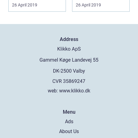
forudsætninger for at
det utroligt
26 April 2019
26 April 2019
udnytte de...
anvendelige...
Address
web:
www.klikko.dk
Menu
Ads
About Us