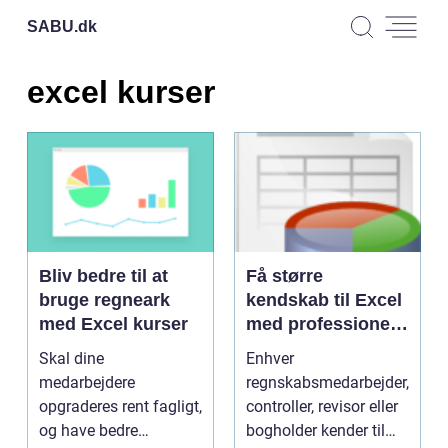
SABU.
dk
excel kurser
Bliv bedre til at
Få større
bruge regneark
kendskab til Excel
med Excel kurser
med professionelt
tilrettelagte Excel
Skal dine
Enhver
kurser
medarbejdere
regnskabsmedarbejder,
opgraderes rent fagligt,
controller, revisor eller
og have bedre
bogholder kender til