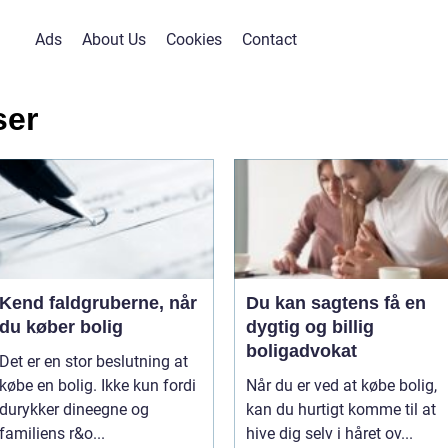
Ads
About Us
Cookies
Contact
ser
Kend faldgruberne, når
Du kan sagtens få en
du køber bolig
dygtig og billig
boligadvokat
Det er en stor beslutning at
købe en bolig. Ikke kun fordi
Når du er ved at købe bolig,
durykker dineegne og
kan du hurtigt komme til at
familiens r&o...
hive dig selv i håret ov...