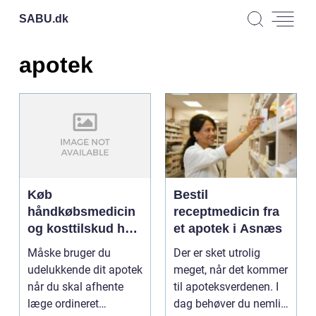
SABU.
dk
apotek
Køb
Bestil
håndkøbsmedicin
receptmedicin fra
og kosttilskud hos
et apotek i Asnæs
dit lokale apotek
Måske bruger du
Der er sket utrolig
udelukkende dit apotek
meget, når det kommer
når du skal afhente
til apoteksverdenen. I
læge ordineret
dag behøver du nemlig