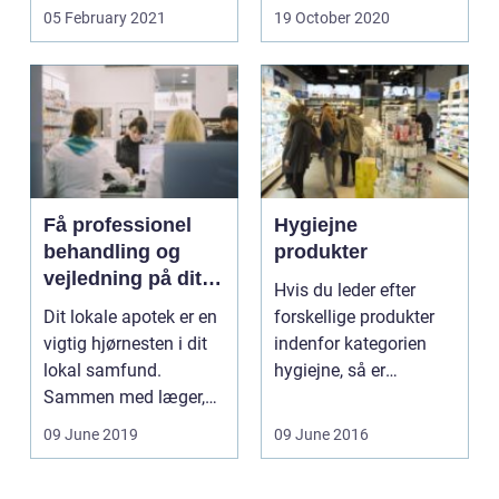
medicin....
ikke længere ...
05 February 2021
19 October 2020
Få professionel
Hygiejne
behandling og
produkter
vejledning på dit
Hvis du leder efter
lokale apotek
Dit lokale apotek er en
forskellige produkter
vigtig hjørnesten i dit
indenfor kategorien
lokal samfund.
hygiejne, så er
Sammen med læger,
https://lyngbyl&...
sundhe...
09 June 2019
09 June 2016