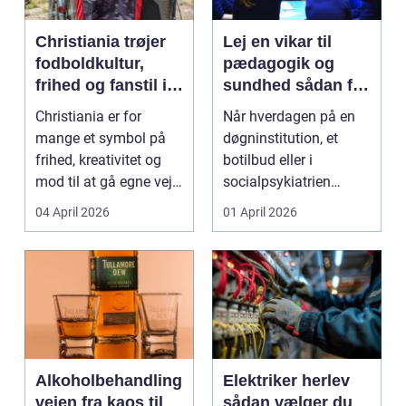
Christiania trøjer
Lej en vikar til
fodboldkultur,
pædagogik og
frihed og fanstil i
sundhed sådan får
ét
du den rette hjælp
Christiania er for
Når hverdagen på en
mange et symbol på
døgninstitution, et
frihed, kreativitet og
botilbud eller i
mod til at gå egne veje.
socialpsykiatrien
Den samme ånd ...
pludselig ændrer sig,
04 April 2026
01 April 2026
kan...
Alkoholbehandling
Elektriker herlev
vejen fra kaos til
sådan vælger du