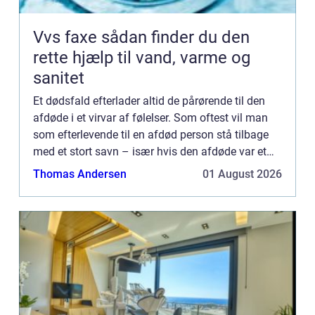
Vvs faxe sådan finder du den
rette hjælp til vand, varme og
sanitet
Et dødsfald efterlader altid de pårørende til den
afdøde i et virvar af følelser. Som oftest vil man
som efterlevende til en afdød person stå tilbage
med et stort savn – især hvis den afdøde var et
nærtstående familiemedlem, en kær ven, eller
Thomas Andersen
01 August 2026
måske e...