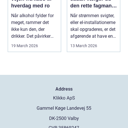
hverdag med ro
den rette fagmand
til dine el-opgaver
Når alkohol fylder for
Når strømmen svigter,
meget, rammer det
eller el-installationerne
ikke kun den, der
skal opgraderes, er det
drikker. Det påvirker
afgørende at have en
også familie, arbej...
pålidel...
19 March 2026
13 March 2026
Address