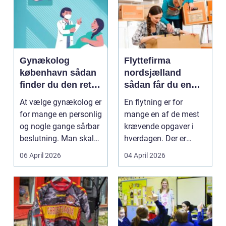
Gynækolog
Flyttefirma
københavn sådan
nordsjælland
finder du den rette
sådan får du en
specialist
tryg og effektiv
At vælge gynækolog er
En flytning er for
flytning
for mange en personlig
mange en af de mest
og nogle gange sårbar
krævende opgaver i
beslutning. Man skal
hverdagen. Der er
både føle si...
meget at holde styr på,
06 April 2026
04 April 2026
...