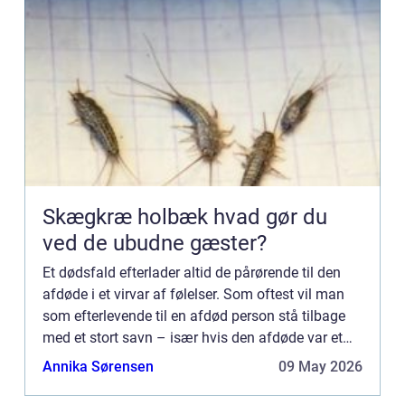
Skægkræ holbæk hvad gør du
ved de ubudne gæster?
Et dødsfald efterlader altid de pårørende til den
afdøde i et virvar af følelser. Som oftest vil man
som efterlevende til en afdød person stå tilbage
med et stort savn – især hvis den afdøde var et
nærtstående familiemedlem, en kær ven, eller
Annika Sørensen
09 May 2026
måske e...