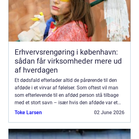
Erhvervsrengøring i københavn:
sådan får virksomheder mere ud
af hverdagen
Et dødsfald efterlader altid de pårørende til den
afdøde i et virvar af følelser. Som oftest vil man
som efterlevende til en afdød person stå tilbage
med et stort savn – især hvis den afdøde var et
nærtstående familiemedlem, en kær ven, eller
Toke Larsen
02 June 2026
måske e...