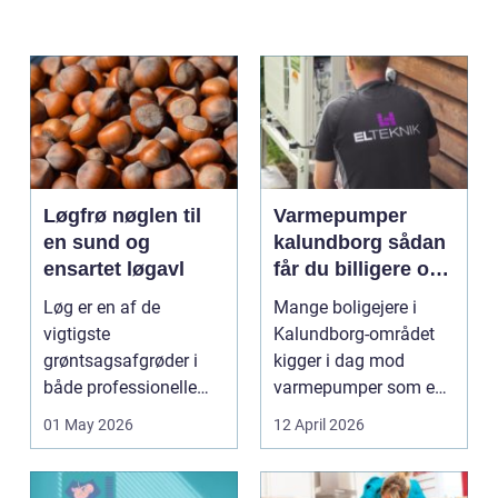
Løgfrø nøglen til
Varmepumper
en sund og
kalundborg sådan
ensartet løgavl
får du billigere og
mere bæredygtig
Løg er en af de
Mange boligejere i
varme
vigtigste
Kalundborg-området
grøntsagsafgrøder i
kigger i dag mod
både professionelle
varmepumper som en
køkkenhaver og større
vej til lavere
01 May 2026
12 April 2026
landbrugspro...
varmeregnin...