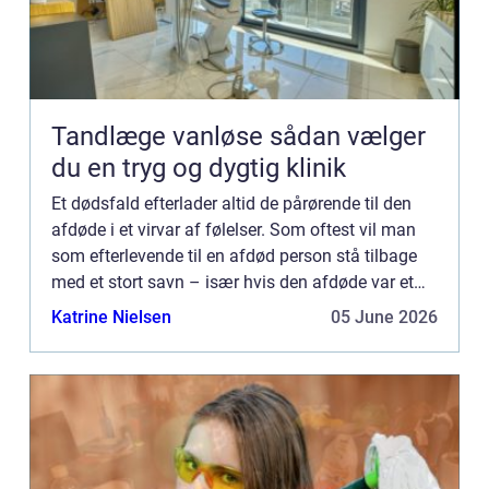
Tandlæge vanløse sådan vælger
du en tryg og dygtig klinik
Et dødsfald efterlader altid de pårørende til den
afdøde i et virvar af følelser. Som oftest vil man
som efterlevende til en afdød person stå tilbage
med et stort savn – især hvis den afdøde var et
nærtstående familiemedlem, en kær ven, eller
Katrine Nielsen
05 June 2026
måske e...