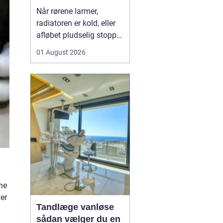
varme og sanitet
Når rørene larmer,
radiatoren er kold, eller
afløbet pludselig stopper
til, opdager man hurtigt,
01 August 2026
hvor vigtig en
driftssikker VVS-løsning
er i hverdagen. I Faxe og
omegn spiller de lokale
VVS-installatører en
central rolle for både
boligejere og virks...
ine
ner
Tandlæge vanløse
sådan vælger du en