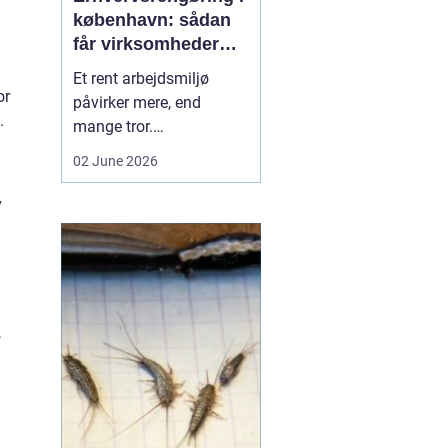
københavn: sådan
får virksomheder
mere ud af
Et rent arbejdsmiljø
hverdagen
or
påvirker mere, end
.
mange tror.
Medarbejdernes trivsel,
02 June 2026
kundernes
førstehåndsindtryk og
v
virksomhedens
omdømme hænger tæt
sammen med, hvordan
kontorer, fællesarealer
og ejendomme bliver
,
holdt. Når vi taler om
erhvervsrengøring købe...