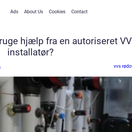
Ads
About Us
Cookies
Contact
ruge hjælp fra en autoriseret V
installatør?
vvs rødo
n