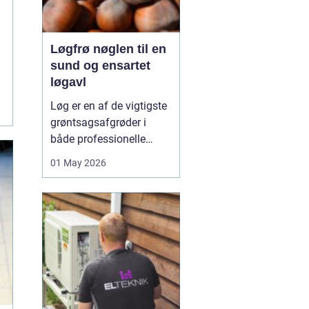
Løgfrø nøglen til en
sund og ensartet
løgavl
Løg er en af de vigtigste
grøntsagsafgrøder i
både professionelle
køkkenhaver og større
01 May 2026
landbrugsproduktioner.
Kvaliteten af løgene
starter med kvaliteten af
Løgfrø
, og små forskelle
i frøets sundhed,
sortsege...