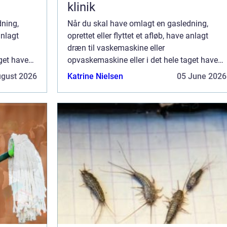
klinik
dning,
Når du skal have omlagt en gasledning,
anlagt
oprettet eller flyttet et afløb, have anlagt
dræn til vaskemaskine eller
get have
opvaskemaskine eller i det hele taget have
aste VVS
udført arbejde, som vedrører de faste VVS
ugust 2026
Katrine Nielsen
05 June 2026
tilkalde en
installationer i bygningen, skal du tilkalde en
autor...