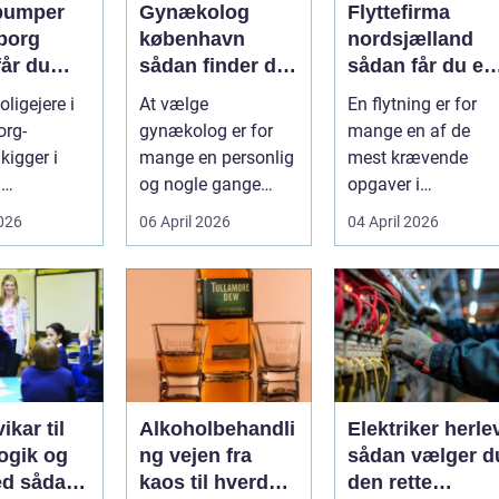
pumper
Gynækolog
Flyttefirma
borg
københavn
nordsjælland
får du
sådan finder du
sådan får du en
re og
den rette
tryg og effektiv
ligejere i
At vælge
En flytning er for
specialist
flytning
org-
gynækolog er for
mange en af de
gtig
kigger i
mange en personlig
mest krævende
d
og nogle gange
opgaver i
umper som
sårbar beslutning.
hverdagen. Der er
2026
06 April 2026
04 April 2026
 lavere
Man skal både føle
meget at holde styr
nin...
si...
på, ...
ikar til
Alkoholbehandli
Elektriker herle
gik og
ng vejen fra
sådan vælger d
dan
kaos til hverdag
den rette