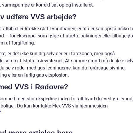
ft varmepumpe er korrekt sat op og installeret.
lv udføre VVS arbejde?
et afløb eller trække rør til vandhanen, er at der kan opstå risiko f
d – for eksempel som følge af utætte pakninger eller tilbageløb
rm af forgiftning.
, er det ikke kun dig selv der er i farezonen, men også
e som er tilsluttet rørsystemet. Af samme grund må du ikke sel
s du selv roder med gas ledningerne, kan du forårsage sivning,
tning eller en farlig gas eksplosion.
med VVS i Rødovre?
somhed med stor ekspertise inden for alt hvad der vedrører vand
te boliger. Du kan kontakte Flex VVS via hjemmesiden
/
d more articles here