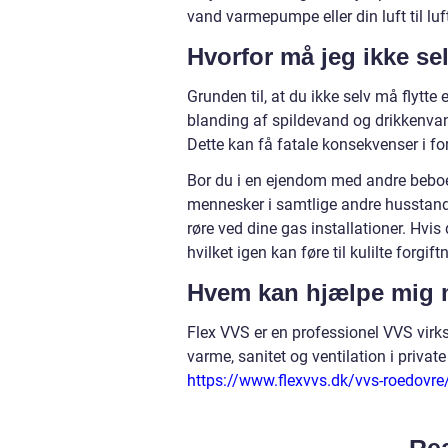
vand varmepumpe eller din luft til lu
Hvorfor må jeg ikke se
Grunden til, at du ikke selv må flytte 
blanding af spildevand og drikkenvan
Dette kan få fatale konsekvenser i fo
Bor du i en ejendom med andre beboere
mennesker i samtlige andre husstand
røre ved dine gas installationer. Hvi
hvilket igen kan føre til kulilte forgif
Hvem kan hjælpe mig 
Flex VVS er en professionel VVS virk
varme, sanitet og ventilation i priva
https://www.flexvvs.dk/vvs-roedovre
Rea