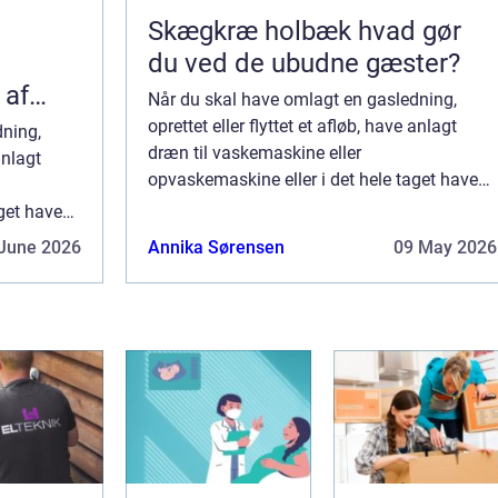
Skægkræ holbæk hvad gør
du ved de ubudne gæster?
 af
Når du skal have omlagt en gasledning,
oprettet eller flyttet et afløb, have anlagt
dning,
dræn til vaskemaskine eller
anlagt
opvaskemaskine eller i det hele taget have
udført arbejde, som vedrører de faste VVS
get have
installationer i bygningen, skal du tilkalde en
aste VVS
June 2026
Annika Sørensen
09 May 2026
autor...
tilkalde en