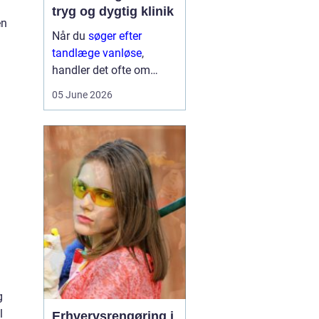
tryg og dygtig klinik
en
Når du
søger efter
tandlæge vanløse
,
handler det ofte om
meget mere end blot at
05 June 2026
få et hul fyldt. Du leder
typisk efter et sted, hvor
du kan føle dig tryg, blive
taget alvorligt og få
grundig behandling ...
g
l
Erhvervsrengøring i