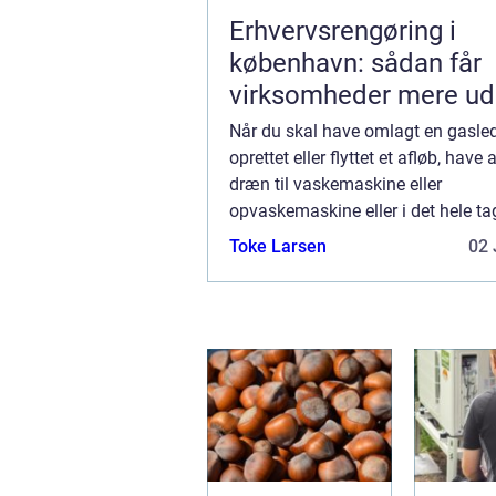
Erhvervsrengøring i
københavn: sådan får
virksomheder mere ud
hverdagen
Når du skal have omlagt en gasle
oprettet eller flyttet et afløb, have 
dræn til vaskemaskine eller
opvaskemaskine eller i det hele ta
udført arbejde, som vedrører de f
Toke Larsen
02 
installationer i bygningen, skal du 
autor...