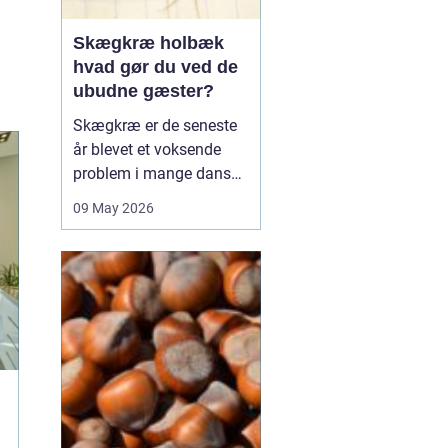
Skægkræ holbæk
hvad gør du ved de
ubudne gæster?
Skægkræ er de seneste
år blevet et voksende
problem i mange danske
byer, og Holbæk er ingen
09 May 2026
undtagelse. De små,
langstrakte insekter
dukker ofte op i nye
boliger, renoverede
lejligheder og
parcelhuse, hvor de
langsomt breder sig fra
rum til rum. Mang...