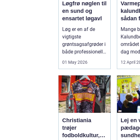
Løgfrø nøglen til
Varme
en sund og
kalund
ensartet løgavl
sådan 
billige
Løg er en af de
Mange bo
mere
vigtigste
Kalundb
bæredy
grøntsagsafgrøder i
området 
varme
både professionelle
dag mo
køkkenhaver og
varmep
01 May 2026
12 April 
større
en vej til
landbrugspro...
varmereg
Christiania
Lej en v
trøjer
pædago
fodboldkultur,
sundhed så