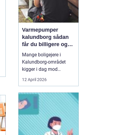
Varmepumper
kalundborg sådan
får du billigere og
mere bæredygtig
Mange boligejere i
varme
Kalundborg-området
kigger i dag mod
varmepumper som en
12 April 2026
vej til lavere
varmeregning og et mere
behageligt indeklima.
Priserne på energi
svinger, kravene til CO2-
reduktion stiger, og
gamle elradiatorer, olie-
og pillefyr bliver både ...