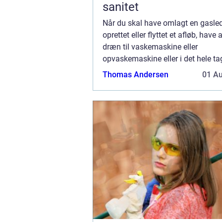
sanitet
Når du skal have omlagt en gasle
oprettet eller flyttet et afløb, have 
dræn til vaskemaskine eller
opvaskemaskine eller i det hele ta
udført arbejde, som vedrører de f
Thomas Andersen
01 A
installationer i bygningen, skal du 
autor...