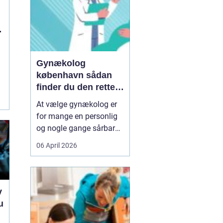
Gynækolog
københavn sådan
finder du den rette
specialist
At vælge gynækolog er
for mange en personlig
og nogle gange sårbar
beslutning. Man skal
06 April 2026
både føle sig tryg, hørt
og taget alvorligt. I en
storby som København
kan det være svært at
v
danne sig overblik over
u
de mange muligheder,