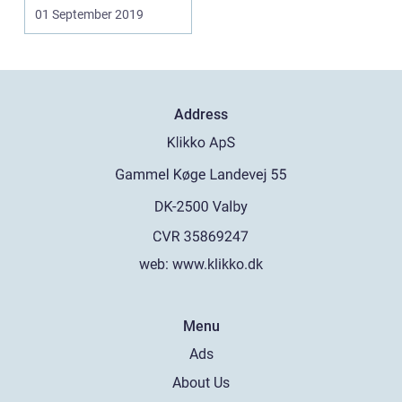
som en af de mest
01 September 2019
toneang...
Address
web:
www.klikko.dk
Menu
Ads
About Us