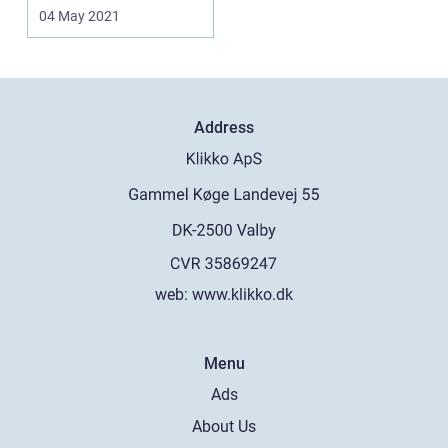
det godt være lidt af ...
04 May 2021
Address
web:
www.klikko.dk
Menu
Ads
About Us