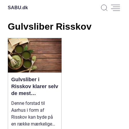
SABU.
dk
Gulvsliber Risskov
Gulvsliber i
Risskov klarer selv
de mest
ufremkommelige
Denne forstad til
opgaver
Aarhus i form af
Risskov kan byde på
en række mærkelige