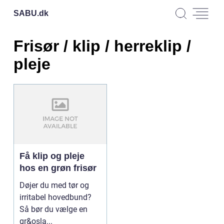
SABU.
dk
Frisør / klip / herreklip /
pleje
Få klip og pleje
hos en grøn frisør
Døjer du med tør og
irritabel hovedbund?
Så bør du vælge en
gr&osla...