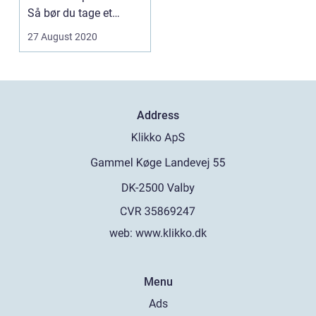
Så bør du tage et
nøjere kig på de nye...
27 August 2020
Address
web:
www.klikko.dk
Menu
Ads