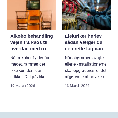
Alkoholbehandling
Elektriker herlev
vejen fra kaos til
sådan vælger du
hverdag med ro
den rette fagmand
til dine el-opgaver
Når alkohol fylder for
Når strømmen svigter,
meget, rammer det
eller el-installationerne
ikke kun den, der
skal opgraderes, er det
drikker. Det påvirker
afgørende at have en
også familie, arbej...
pålidel...
19 March 2026
13 March 2026