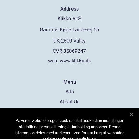
Address
web:
www.klikko.dk
Menu
Ads
About Us
Cookies
På vores website bruges cookies til at huske dine indstillinger,
Contact
statistik og personalisering af indhold og annoncer. Denne
Sitemap
information deles med tredjepart. Ved fortsat brug af websiden