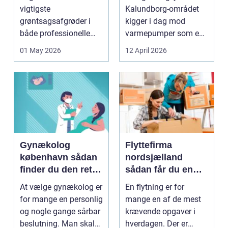
varme
vigtigste
Kalundborg-området
grøntsagsafgrøder i
kigger i dag mod
både professionelle
varmepumper som en
køkkenhaver og større
vej til lavere
01 May 2026
12 April 2026
landbrugspro...
varmeregnin...
Gynækolog
Flyttefirma
københavn sådan
nordsjælland
finder du den rette
sådan får du en
specialist
tryg og effektiv
At vælge gynækolog er
En flytning er for
flytning
for mange en personlig
mange en af de mest
og nogle gange sårbar
krævende opgaver i
beslutning. Man skal
hverdagen. Der er