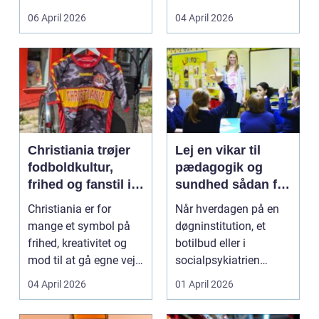
både føle si...
meget at holde styr på,
06 April 2026
04 April 2026
...
Christiania trøjer
Lej en vikar til
fodboldkultur,
pædagogik og
frihed og fanstil i
sundhed sådan får
ét
du den rette hjælp
Christiania er for
Når hverdagen på en
mange et symbol på
døgninstitution, et
frihed, kreativitet og
botilbud eller i
mod til at gå egne veje.
socialpsykiatrien
Den samme ånd ...
pludselig ændrer sig,
04 April 2026
01 April 2026
kan...