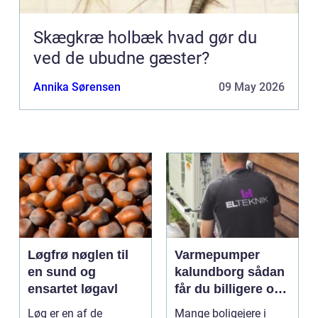
Skægkræ holbæk hvad gør du
ved de ubudne gæster?
Annika Sørensen
09 May 2026
Løgfrø nøglen til
Varmepumper
en sund og
kalundborg sådan
ensartet løgavl
får du billigere og
mere bæredygtig
Løg er en af de
Mange boligejere i