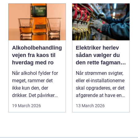
Alkoholbehandling
Elektriker herlev
vejen fra kaos til
sådan vælger du
hverdag med ro
den rette fagmand
til dine el-opgaver
Når alkohol fylder for
Når strømmen svigter,
meget, rammer det
eller el-installationerne
ikke kun den, der
skal opgraderes, er det
drikker. Det påvirker
afgørende at have en
også familie, arbej...
pålidel...
19 March 2026
13 March 2026