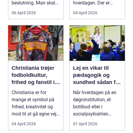
beslutning. Man skal
hverdagen. Der er
både føle si...
meget at holde styr på,
06 April 2026
04 April 2026
...
Christiania trøjer
Lej en vikar til
fodboldkultur,
pædagogik og
frihed og fanstil i
sundhed sådan får
ét
du den rette hjælp
Christiania er for
Når hverdagen på en
mange et symbol på
døgninstitution, et
frihed, kreativitet og
botilbud eller i
mod til at gå egne veje.
socialpsykiatrien
Den samme ånd ...
pludselig ændrer sig,
04 April 2026
01 April 2026
kan...