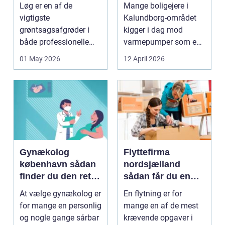
mere bæredygtig
Løg er en af de
Mange boligejere i
varme
vigtigste
Kalundborg-området
grøntsagsafgrøder i
kigger i dag mod
både professionelle
varmepumper som en
køkkenhaver og større
vej til lavere
01 May 2026
12 April 2026
landbrugspro...
varmeregnin...
Gynækolog
Flyttefirma
københavn sådan
nordsjælland
finder du den rette
sådan får du en
specialist
tryg og effektiv
At vælge gynækolog er
En flytning er for
flytning
for mange en personlig
mange en af de mest
og nogle gange sårbar
krævende opgaver i