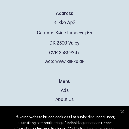
Address
web:
www.klikko.dk
Menu
Ads
About Us
Cookies
På vores website bruges cookies til at huske dine indstillinger,
Contact
statistik og personalisering af indhold og annoncer. Denne
Sitemap
information deles med tredjepart. Ved fortsat brug af websiden