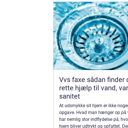
Vvs faxe sådan finder du den
rette hjælp til vand, v
sanitet
At udsmykke sit hjem er ikke nog
opgave. Hvad man hænger op på
har nemlig stor indflydelse på, hv
hjem bliver udtrykt og opfattet. Der