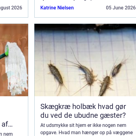
 mange
svært, ikke mindst fordi der er så mange
ugust 2026
Katrine Nielsen
05 June 2026
mulig...
Skægkræ holbæk hvad gør
du ved de ubudne gæster?
 af
At udsmykke sit hjem er ikke nogen nem
opgave. Hvad man hænger op på væggene
en nem