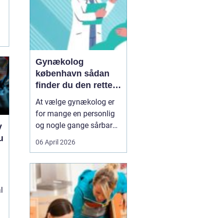
Gynækolog
københavn sådan
finder du den rette
specialist
At vælge gynækolog er
for mange en personlig
og nogle gange sårbar
v
beslutning. Man skal
u
06 April 2026
både føle sig tryg, hørt
og taget alvorligt. I en
e
storby som København
kan det være svært at
l
danne sig overblik over
de mange muligheder,