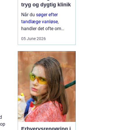
tryg og dygtig klinik
Når du
søger efter
tandlæge vanløse
,
handler det ofte om
meget mere end blot at
05 June 2026
få et hul fyldt. Du leder
typisk efter et sted, hvor
du kan føle dig tryg, blive
taget alvorligt og få
grundig behandling ...
d
 op
Erhvervsrengøring i