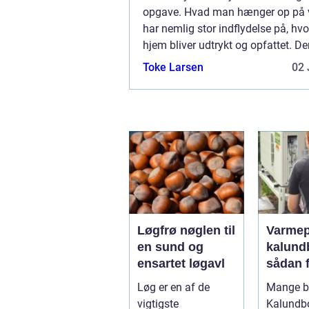
opgave. Hvad man hænger op på
har nemlig stor indflydelse på, hv
hjem bliver udtrykt og opfattet. Der
svært, ikke mindst fordi der er så
Toke Larsen
02 
mulig...
Løgfrø nøglen til
Varme
en sund og
kalund
ensartet løgavl
sådan 
billige
Løg er en af de
Mange bo
mere
vigtigste
Kalundb