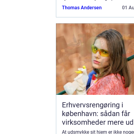
svært, ikke mindst fordi der er så
Thomas Andersen
01 A
mulig...
Erhvervsrengøring i
københavn: sådan får
virksomheder mere ud
hverdagen
At udsmykke sit hjem er ikke nog