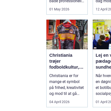
både professionelle
dag mo
køkkenhaver og
varmep
01 May 2026
12 April 
større
en vej til
landbrugspro...
varmereg
Christiania
Lej en v
trøjer
pædago
fodboldkultur,
sundhed så
frihed og fanstil
får du 
Christiania er for
Når hve
i ét
hjælp
mange et symbol
en døgni
på frihed, kreativitet
et botilbu
og mod til at gå
socialps
egne veje. Den
pludseli
04 April 2026
01 April 
samme ånd ...
sig, kan..