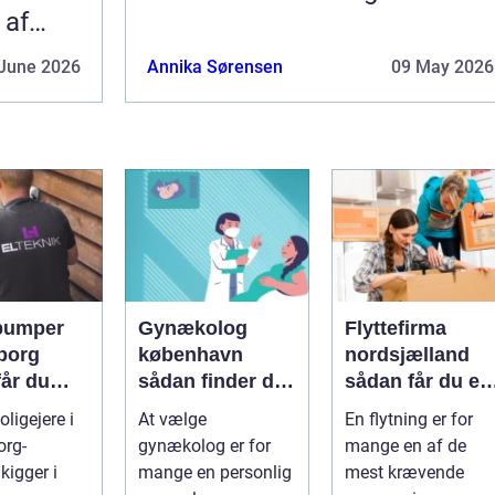
 af
June 2026
Annika Sørensen
09 May 2026
pumper
Gynækolog
Flyttefirma
borg
københavn
nordsjælland
får du
sådan finder du
sådan får du en
re og
den rette
tryg og effektiv
ligejere i
At vælge
En flytning er for
specialist
flytning
org-
gynækolog er for
mange en af de
gtig
kigger i
mange en personlig
mest krævende