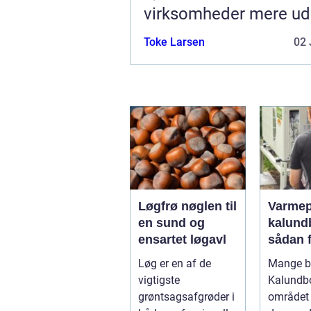
virksomheder mere ud
hverdagen
Toke Larsen
02 
Løgfrø nøglen til
Varme
en sund og
kalund
ensartet løgavl
sådan 
billige
Løg er en af de
Mange bo
mere
vigtigste
Kalundb
bæredy
grøntsagsafgrøder i
området 
varme