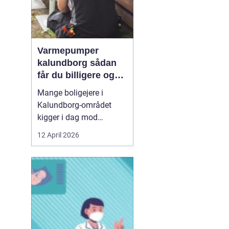
Varmepumper
kalundborg sådan
får du billigere og
mere bæredygtig
Mange boligejere i
varme
Kalundborg-området
kigger i dag mod
varmepumper som en
12 April 2026
vej til lavere
varmeregning og et mere
behageligt indeklima.
Priserne på energi
svinger, kravene til CO2-
reduktion stiger, og
gamle elradiatorer, olie-
og pillefyr bliver både ...