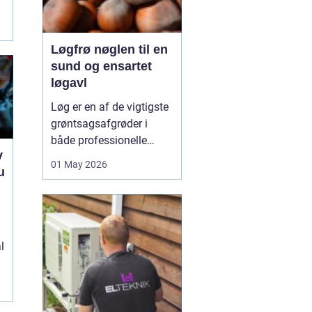
Løgfrø nøglen til en
sund og ensartet
løgavl
Løg er en af de vigtigste
grøntsagsafgrøder i
både professionelle
v
køkkenhaver og større
01 May 2026
u
landbrugsproduktioner.
Kvaliteten af løgene
e
starter med kvaliteten af
Løgfrø
, og små forskelle
i frøets sundhed,
l
sortsege...