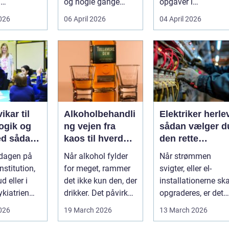
d
og nogle gange
opgaver i
umper som
sårbar beslutning.
hverdagen. Der er
2026
06 April 2026
04 April 2026
 lavere
Man skal både føle
meget at holde styr
nin...
si...
på, ...
ikar til
Alkoholbehandli
Elektriker herle
gik og
ng vejen fra
sådan vælger d
dan
kaos til hverdag
den rette
den rette
med ro
fagmand til din
rdagen på
Når alkohol fylder
Når strømmen
el-opgaver
nstitution,
for meget, rammer
svigter, eller el-
d eller i
det ikke kun den, der
installationerne ska
ykiatrien
drikker. Det påvirker
opgraderes, er det
g ændrer
også familie, arbej...
afgørende at have
2026
19 March 2026
13 March 2026
.
en pålidel...