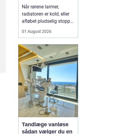
varme og sanitet
Når rørene larmer,
radiatoren er kold, eller
afløbet pludselig stopper
til, opdager man hurtigt,
01 August 2026
hvor vigtig en
driftssikker VVS-løsning
er i hverdagen. I Faxe og
omegn spiller de lokale
VVS-installatører en
central rolle for både
boligejere og virks...
Tandlæge vanløse
sådan vælger du en