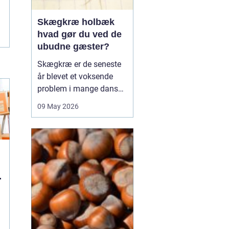
Skægkræ holbæk
hvad gør du ved de
ubudne gæster?
Skægkræ er de seneste
år blevet et voksende
problem i mange danske
byer, og Holbæk er ingen
09 May 2026
undtagelse. De små,
langstrakte insekter
dukker ofte op i nye
boliger, renoverede
lejligheder og
parcelhuse, hvor de
langsomt breder sig fra
rum til rum. Mang...