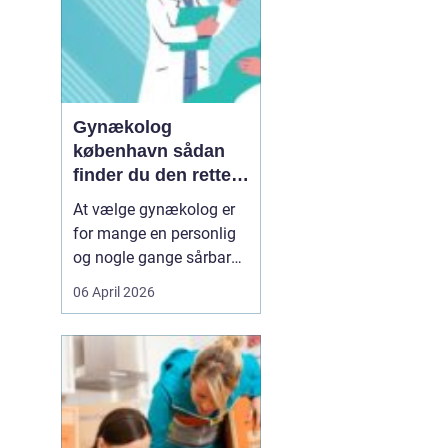
Gynækolog
københavn sådan
finder du den rette
specialist
At vælge gynækolog er
for mange en personlig
og nogle gange sårbar
beslutning. Man skal
06 April 2026
både føle sig tryg, hørt
og taget alvorligt. I en
storby som København
kan det være svært at
danne sig overblik over
de mange muligheder,