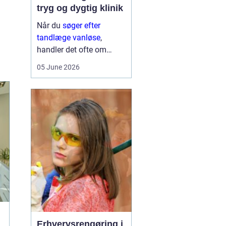
tryg og dygtig klinik
Når du
søger efter
tandlæge vanløse
,
handler det ofte om
meget mere end blot at
05 June 2026
få et hul fyldt. Du leder
typisk efter et sted, hvor
du kan føle dig tryg, blive
taget alvorligt og få
grundig behandling ...
Erhvervsrengøring i