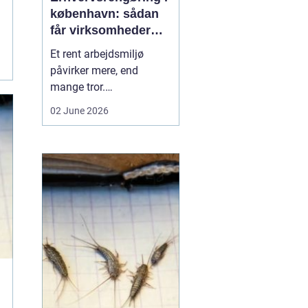
københavn: sådan
får virksomheder
mere ud af
Et rent arbejdsmiljø
hverdagen
påvirker mere, end
mange tror.
Medarbejdernes trivsel,
02 June 2026
kundernes
førstehåndsindtryk og
virksomhedens
omdømme hænger tæt
sammen med, hvordan
kontorer, fællesarealer
og ejendomme bliver
holdt. Når vi taler om
erhvervsrengøring købe...