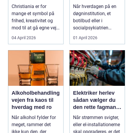
ét
du den rette hjælp
Christiania er for
Når hverdagen på en
mange et symbol på
døgninstitution, et
frihed, kreativitet og
botilbud eller i
mod til at gå egne veje.
socialpsykiatrien
Den samme ånd ...
pludselig ændrer sig,
04 April 2026
01 April 2026
kan...
Alkoholbehandling
Elektriker herlev
vejen fra kaos til
sådan vælger du
hverdag med ro
den rette fagmand
til dine el-opgaver
Når alkohol fylder for
Når strømmen svigter,
meget, rammer det
eller el-installationerne
ikke kun den, der
skal opgraderes, er det