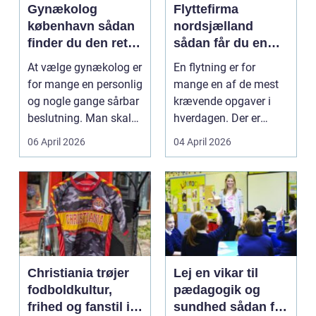
Gynækolog
Flyttefirma
københavn sådan
nordsjælland
finder du den rette
sådan får du en
specialist
tryg og effektiv
At vælge gynækolog er
En flytning er for
flytning
for mange en personlig
mange en af de mest
og nogle gange sårbar
krævende opgaver i
beslutning. Man skal
hverdagen. Der er
både føle si...
meget at holde styr på,
06 April 2026
04 April 2026
...
Christiania trøjer
Lej en vikar til
fodboldkultur,
pædagogik og
frihed og fanstil i
sundhed sådan får