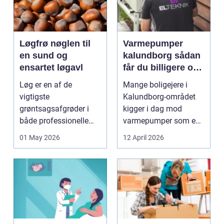
Løgfrø nøglen til
Varmepumper
en sund og
kalundborg sådan
ensartet løgavl
får du billigere og
mere bæredygtig
Løg er en af de
Mange boligejere i
varme
vigtigste
Kalundborg-området
grøntsagsafgrøder i
kigger i dag mod
både professionelle
varmepumper som en
køkkenhaver og større
vej til lavere
01 May 2026
12 April 2026
landbrugspro...
varmeregnin...