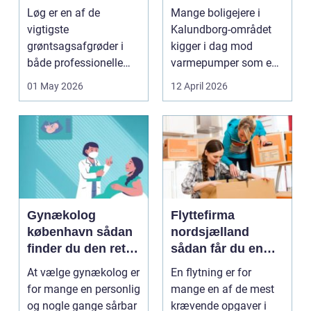
mere bæredygtig
Løg er en af de
Mange boligejere i
varme
vigtigste
Kalundborg-området
grøntsagsafgrøder i
kigger i dag mod
både professionelle
varmepumper som en
køkkenhaver og større
vej til lavere
01 May 2026
12 April 2026
landbrugspro...
varmeregnin...
Gynækolog
Flyttefirma
københavn sådan
nordsjælland
finder du den rette
sådan får du en
specialist
tryg og effektiv
At vælge gynækolog er
En flytning er for
flytning
for mange en personlig
mange en af de mest
og nogle gange sårbar
krævende opgaver i