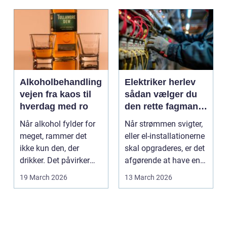
Alkoholbehandling
Elektriker herlev
vejen fra kaos til
sådan vælger du
hverdag med ro
den rette fagmand
til dine el-opgaver
Når alkohol fylder for
Når strømmen svigter,
meget, rammer det
eller el-installationerne
ikke kun den, der
skal opgraderes, er det
drikker. Det påvirker
afgørende at have en
også familie, arbej...
pålidel...
19 March 2026
13 March 2026