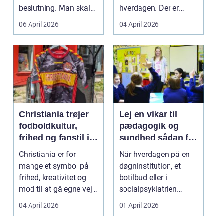
beslutning. Man skal
hverdagen. Der er
både føle si...
meget at holde styr på,
06 April 2026
04 April 2026
...
Christiania trøjer
Lej en vikar til
fodboldkultur,
pædagogik og
frihed og fanstil i
sundhed sådan får
ét
du den rette hjælp
Christiania er for
Når hverdagen på en
mange et symbol på
døgninstitution, et
frihed, kreativitet og
botilbud eller i
mod til at gå egne veje.
socialpsykiatrien
Den samme ånd ...
pludselig ændrer sig,
04 April 2026
01 April 2026
kan...