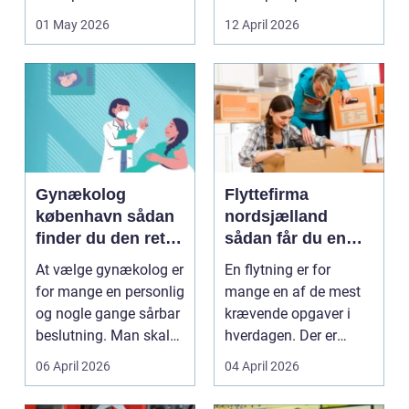
køkkenhaver og større
vej til lavere
01 May 2026
12 April 2026
landbrugspro...
varmeregnin...
Gynækolog
Flyttefirma
københavn sådan
nordsjælland
finder du den rette
sådan får du en
specialist
tryg og effektiv
At vælge gynækolog er
En flytning er for
flytning
for mange en personlig
mange en af de mest
og nogle gange sårbar
krævende opgaver i
beslutning. Man skal
hverdagen. Der er
både føle si...
meget at holde styr på,
06 April 2026
04 April 2026
...