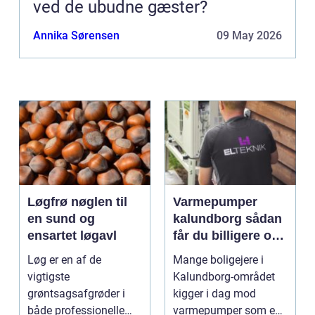
ved de ubudne gæster?
Annika Sørensen
09 May 2026
Løgfrø nøglen til
Varmepumper
en sund og
kalundborg sådan
ensartet løgavl
får du billigere og
mere bæredygtig
Løg er en af de
Mange boligejere i
varme
vigtigste
Kalundborg-området
grøntsagsafgrøder i
kigger i dag mod
både professionelle
varmepumper som en