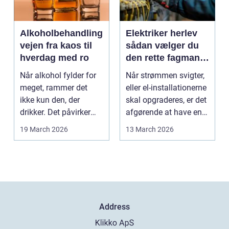
Alkoholbehandling
Elektriker herlev
vejen fra kaos til
sådan vælger du
hverdag med ro
den rette fagmand
til dine el-opgaver
Når alkohol fylder for
Når strømmen svigter,
meget, rammer det
eller el-installationerne
ikke kun den, der
skal opgraderes, er det
drikker. Det påvirker
afgørende at have en
også familie, arbej...
pålidel...
19 March 2026
13 March 2026
Address