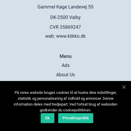
web:
www.klikko.dk
Menu
Ads
About Us
Cookies
På vores website bruges cookies til at huske dine indstillinger,
Contact
statistik og personalisering af indhold og annoncer. Denne
Sitemap
information deles med tredjepart. Ved fortsat brug af websiden
godkender du cookiepolitikken.
Ok
Privatlivspolitik