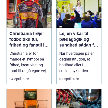
Christiania trøjer
Lej en vikar til
fodboldkultur,
pædagogik og
frihed og fanstil i
sundhed sådan får
ét
du den rette hjælp
Christiania er for
Når hverdagen på en
mange et symbol på
døgninstitution, et
frihed, kreativitet og
botilbud eller i
mod til at gå egne veje.
socialpsykiatrien
Den samme ånd ...
pludselig ændrer sig,
04 April 2026
01 April 2026
kan...