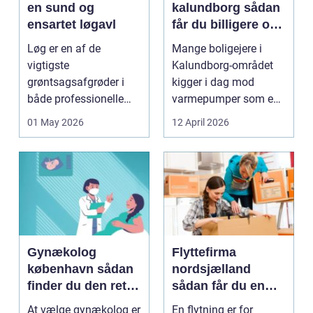
en sund og
kalundborg sådan
ensartet løgavl
får du billigere og
mere bæredygtig
Løg er en af de
Mange boligejere i
varme
vigtigste
Kalundborg-området
grøntsagsafgrøder i
kigger i dag mod
både professionelle
varmepumper som en
køkkenhaver og større
vej til lavere
01 May 2026
12 April 2026
landbrugspro...
varmeregnin...
Gynækolog
Flyttefirma
københavn sådan
nordsjælland
finder du den rette
sådan får du en
specialist
tryg og effektiv
At vælge gynækolog er
En flytning er for