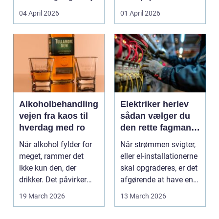
Den samme ånd ...
pludselig ændrer sig,
04 April 2026
01 April 2026
kan...
Alkoholbehandling
Elektriker herlev
vejen fra kaos til
sådan vælger du
hverdag med ro
den rette fagmand
til dine el-opgaver
Når alkohol fylder for
Når strømmen svigter,
meget, rammer det
eller el-installationerne
ikke kun den, der
skal opgraderes, er det
drikker. Det påvirker
afgørende at have en
også familie, arbej...
pålidel...
19 March 2026
13 March 2026