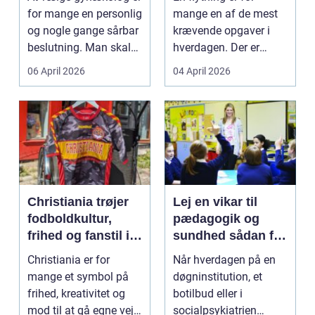
flytning
for mange en personlig
mange en af de mest
og nogle gange sårbar
krævende opgaver i
beslutning. Man skal
hverdagen. Der er
både føle si...
meget at holde styr på,
06 April 2026
04 April 2026
...
Christiania trøjer
Lej en vikar til
fodboldkultur,
pædagogik og
frihed og fanstil i
sundhed sådan får
ét
du den rette hjælp
Christiania er for
Når hverdagen på en
mange et symbol på
døgninstitution, et
frihed, kreativitet og
botilbud eller i
mod til at gå egne veje.
socialpsykiatrien