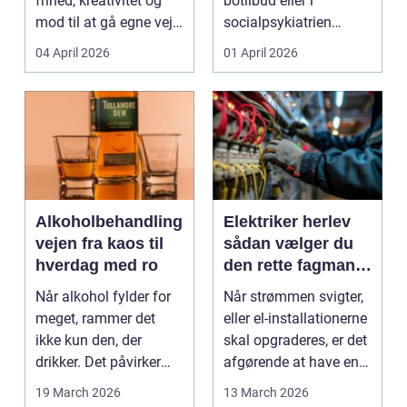
frihed, kreativitet og
botilbud eller i
mod til at gå egne veje.
socialpsykiatrien
Den samme ånd ...
pludselig ændrer sig,
04 April 2026
01 April 2026
kan...
Alkoholbehandling
Elektriker herlev
vejen fra kaos til
sådan vælger du
hverdag med ro
den rette fagmand
til dine el-opgaver
Når alkohol fylder for
Når strømmen svigter,
meget, rammer det
eller el-installationerne
ikke kun den, der
skal opgraderes, er det
drikker. Det påvirker
afgørende at have en
også familie, arbej...
pålidel...
19 March 2026
13 March 2026