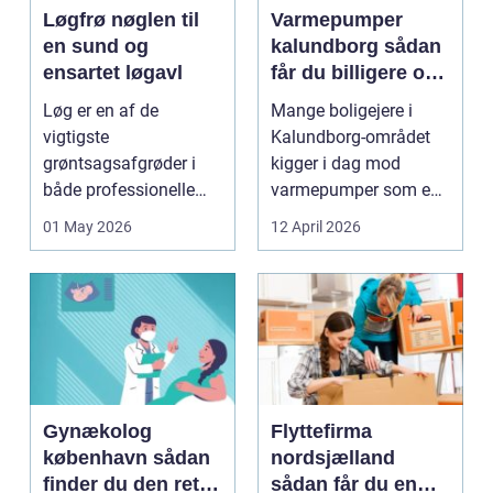
Løgfrø nøglen til
Varmepumper
en sund og
kalundborg sådan
ensartet løgavl
får du billigere og
mere bæredygtig
Løg er en af de
Mange boligejere i
varme
vigtigste
Kalundborg-området
grøntsagsafgrøder i
kigger i dag mod
både professionelle
varmepumper som en
køkkenhaver og større
vej til lavere
01 May 2026
12 April 2026
landbrugspro...
varmeregnin...
Gynækolog
Flyttefirma
københavn sådan
nordsjælland
finder du den rette
sådan får du en