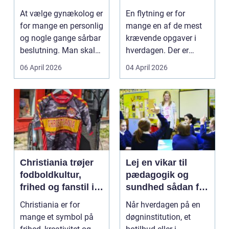
specialist
tryg og effektiv
At vælge gynækolog er
En flytning er for
flytning
for mange en personlig
mange en af de mest
og nogle gange sårbar
krævende opgaver i
beslutning. Man skal
hverdagen. Der er
både føle si...
meget at holde styr på,
06 April 2026
04 April 2026
...
Christiania trøjer
Lej en vikar til
fodboldkultur,
pædagogik og
frihed og fanstil i
sundhed sådan får
ét
du den rette hjælp
Christiania er for
Når hverdagen på en
mange et symbol på
døgninstitution, et