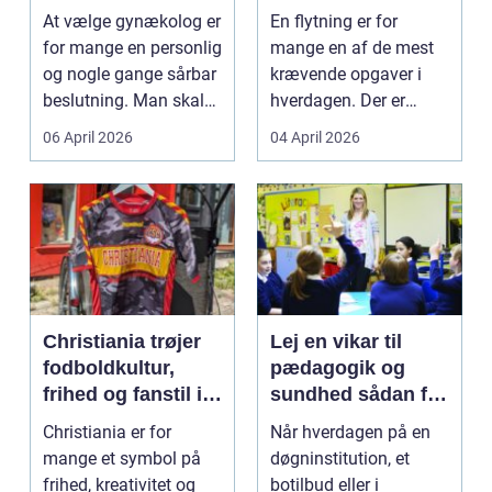
specialist
tryg og effektiv
At vælge gynækolog er
En flytning er for
flytning
for mange en personlig
mange en af de mest
og nogle gange sårbar
krævende opgaver i
beslutning. Man skal
hverdagen. Der er
både føle si...
meget at holde styr på,
06 April 2026
04 April 2026
...
Christiania trøjer
Lej en vikar til
fodboldkultur,
pædagogik og
frihed og fanstil i
sundhed sådan får
ét
du den rette hjælp
Christiania er for
Når hverdagen på en
mange et symbol på
døgninstitution, et
frihed, kreativitet og
botilbud eller i