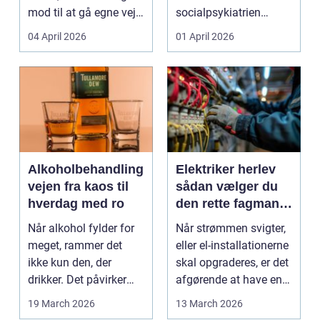
mod til at gå egne veje.
socialpsykiatrien
Den samme ånd ...
pludselig ændrer sig,
04 April 2026
01 April 2026
kan...
Alkoholbehandling
Elektriker herlev
vejen fra kaos til
sådan vælger du
hverdag med ro
den rette fagmand
til dine el-opgaver
Når alkohol fylder for
Når strømmen svigter,
meget, rammer det
eller el-installationerne
ikke kun den, der
skal opgraderes, er det
drikker. Det påvirker
afgørende at have en
også familie, arbej...
pålidel...
19 March 2026
13 March 2026