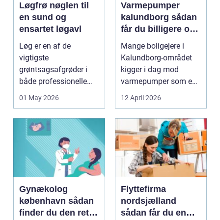
Løgfrø nøglen til
Varmepumper
en sund og
kalundborg sådan
ensartet løgavl
får du billigere og
mere bæredygtig
Løg er en af de
Mange boligejere i
varme
vigtigste
Kalundborg-området
grøntsagsafgrøder i
kigger i dag mod
både professionelle
varmepumper som en
køkkenhaver og større
vej til lavere
01 May 2026
12 April 2026
landbrugspro...
varmeregnin...
Gynækolog
Flyttefirma
københavn sådan
nordsjælland
finder du den rette
sådan får du en