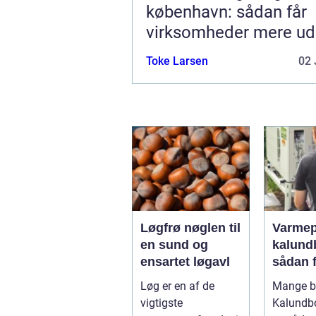
københavn: sådan får
virksomheder mere ud
hverdagen
Toke Larsen
02 
Løgfrø nøglen til
Varme
en sund og
kalund
ensartet løgavl
sådan 
billige
Løg er en af de
Mange bo
mere
vigtigste
Kalundb
bæredy