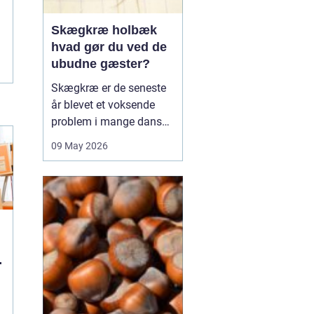
Skægkræ holbæk
hvad gør du ved de
ubudne gæster?
Skægkræ er de seneste
år blevet et voksende
problem i mange danske
byer, og Holbæk er ingen
09 May 2026
undtagelse. De små,
langstrakte insekter
dukker ofte op i nye
boliger, renoverede
lejligheder og
parcelhuse, hvor de
langsomt breder sig fra
rum til rum. Mang...