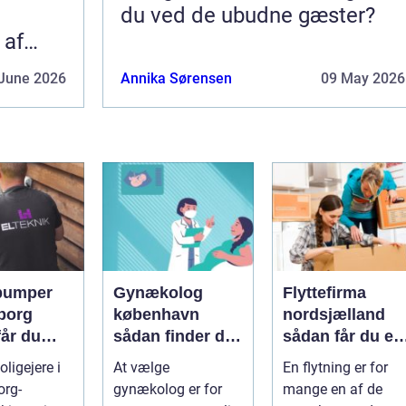
du ved de ubudne gæster?
 af
June 2026
Annika Sørensen
09 May 2026
pumper
Gynækolog
Flyttefirma
borg
københavn
nordsjælland
får du
sådan finder du
sådan får du en
re og
den rette
tryg og effektiv
ligejere i
At vælge
En flytning er for
specialist
flytning
org-
gynækolog er for
mange en af de
gtig