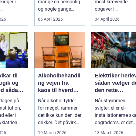
kigger i
mange en personlig
mest krævende
d
og nogle gange
opgaver i
umper som
sårbar beslutning.
hverdagen. Der er
2026
06 April 2026
04 April 2026
 lavere
Man skal både føle
meget at holde styr
nin...
si...
på, ...
ikar til
Alkoholbehandli
Elektriker herle
gik og
ng vejen fra
sådan vælger d
dan
kaos til hverdag
den rette
den rette
med ro
fagmand til din
rdagen på
Når alkohol fylder
Når strømmen
el-opgaver
nstitution,
for meget, rammer
svigter, eller el-
d eller i
det ikke kun den, der
installationerne ska
ykiatrien
drikker. Det påvirker
opgraderes, er det
g ændrer
også familie, arbej...
afgørende at have
2026
19 March 2026
13 March 2026