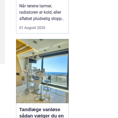
varme og sanitet
Når rørene larmer,
radiatoren er kold, eller
afløbet pludselig stopper
til, opdager man hurtigt,
01 August 2026
hvor vigtig en
driftssikker VVS-løsning
er i hverdagen. I Faxe og
omegn spiller de lokale
VVS-installatører en
central rolle for både
boligejere og virks...
Tandlæge vanløse
sådan vælger du en