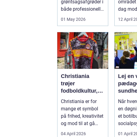
grøntsagsafgrøder i
området 
varme
både professionelle
dag mo
køkkenhaver og
varmep
01 May 2026
12 April 
større
en vej til
landbrugspro...
varmereg
Christiania
Lej en v
trøjer
pædago
fodboldkultur,
sundhed så
frihed og fanstil
får du 
Christiania er for
Når hve
i ét
hjælp
mange et symbol
en døgni
på frihed, kreativitet
et botilbu
og mod til at gå
socialps
egne veje. Den
pludseli
04 April 2026
01 April 