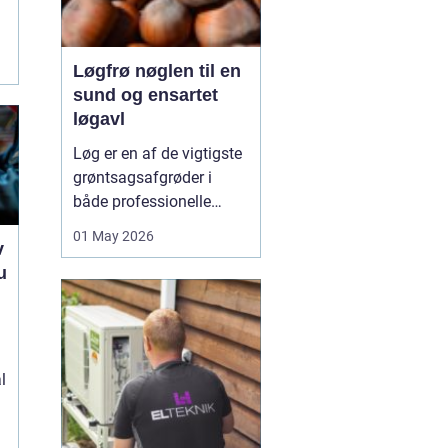
Løgfrø nøglen til en
sund og ensartet
løgavl
Løg er en af de vigtigste
grøntsagsafgrøder i
både professionelle
køkkenhaver og større
01 May 2026
v
landbrugsproduktioner.
u
Kvaliteten af løgene
starter med kvaliteten af
e
Løgfrø
, og små forskelle
i frøets sundhed,
sortsege...
l