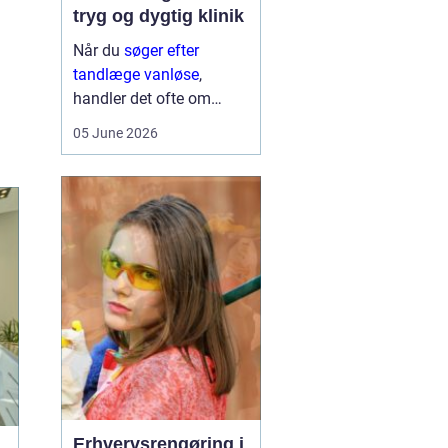
tryg og dygtig klinik
Når du
søger efter
tandlæge vanløse
,
handler det ofte om
meget mere end blot at
05 June 2026
få et hul fyldt. Du leder
typisk efter et sted, hvor
du kan føle dig tryg, blive
taget alvorligt og få
grundig behandling ...
Erhvervsrengøring i