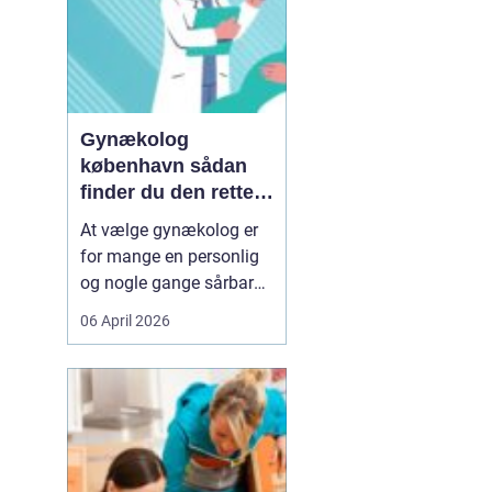
Gynækolog
københavn sådan
finder du den rette
specialist
At vælge gynækolog er
for mange en personlig
og nogle gange sårbar
beslutning. Man skal
06 April 2026
både føle sig tryg, hørt
og taget alvorligt. I en
storby som København
kan det være svært at
danne sig overblik over
de mange muligheder,