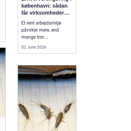
københavn: sådan
får virksomheder
mere ud af
Et rent arbejdsmiljø
hverdagen
påvirker mere, end
mange tror.
Medarbejdernes trivsel,
02 June 2026
kundernes
førstehåndsindtryk og
virksomhedens
omdømme hænger tæt
sammen med, hvordan
kontorer, fællesarealer
og ejendomme bliver
holdt. Når vi taler om
erhvervsrengøring købe...