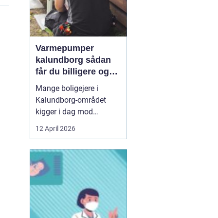
Varmepumper
kalundborg sådan
får du billigere og
mere bæredygtig
Mange boligejere i
varme
Kalundborg-området
kigger i dag mod
varmepumper som en
12 April 2026
vej til lavere
varmeregning og et mere
behageligt indeklima.
Priserne på energi
svinger, kravene til CO2-
reduktion stiger, og
gamle elradiatorer, olie-
og pillefyr bliver både ...