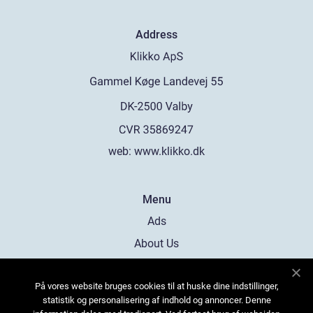
Address
web:
www.klikko.dk
Menu
Ads
About Us
Cookies
På vores website bruges cookies til at huske dine indstillinger,
Contact
statistik og personalisering af indhold og annoncer. Denne
Sitemap