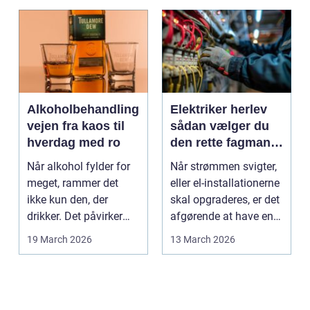
Alkoholbehandling
Elektriker herlev
vejen fra kaos til
sådan vælger du
hverdag med ro
den rette fagmand
til dine el-opgaver
Når alkohol fylder for
Når strømmen svigter,
meget, rammer det
eller el-installationerne
ikke kun den, der
skal opgraderes, er det
drikker. Det påvirker
afgørende at have en
også familie, arbej...
pålidel...
19 March 2026
13 March 2026