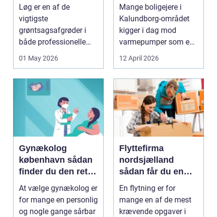
mere bæredygtig
Løg er en af de
Mange boligejere i
varme
vigtigste
Kalundborg-området
grøntsagsafgrøder i
kigger i dag mod
både professionelle
varmepumper som en
køkkenhaver og større
vej til lavere
01 May 2026
12 April 2026
landbrugspro...
varmeregnin...
Gynækolog
Flyttefirma
københavn sådan
nordsjælland
finder du den rette
sådan får du en
specialist
tryg og effektiv
At vælge gynækolog er
En flytning er for
flytning
for mange en personlig
mange en af de mest
og nogle gange sårbar
krævende opgaver i