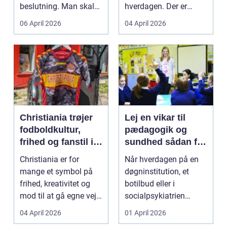
beslutning. Man skal
hverdagen. Der er
både føle si...
meget at holde styr på,
06 April 2026
04 April 2026
...
Christiania trøjer
Lej en vikar til
fodboldkultur,
pædagogik og
frihed og fanstil i
sundhed sådan får
ét
du den rette hjælp
Christiania er for
Når hverdagen på en
mange et symbol på
døgninstitution, et
frihed, kreativitet og
botilbud eller i
mod til at gå egne veje.
socialpsykiatrien
Den samme ånd ...
pludselig ændrer sig,
04 April 2026
01 April 2026
kan...