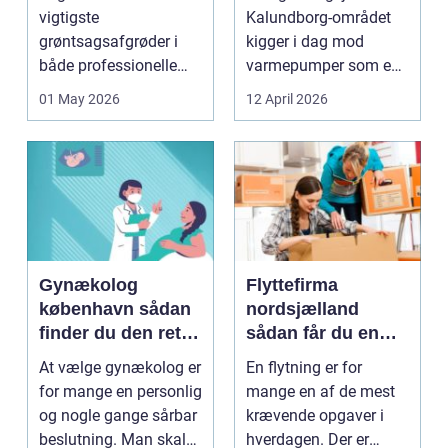
varme
vigtigste
Kalundborg-området
grøntsagsafgrøder i
kigger i dag mod
både professionelle
varmepumper som en
køkkenhaver og større
vej til lavere
01 May 2026
12 April 2026
landbrugspro...
varmeregnin...
Gynækolog
Flyttefirma
københavn sådan
nordsjælland
finder du den rette
sådan får du en
specialist
tryg og effektiv
At vælge gynækolog er
En flytning er for
flytning
for mange en personlig
mange en af de mest
og nogle gange sårbar
krævende opgaver i
beslutning. Man skal
hverdagen. Der er