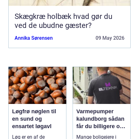
Skægkræ holbæk hvad gør du
ved de ubudne gæster?
Annika Sørensen
09 May 2026
Løgfrø nøglen til
Varmepumper
en sund og
kalundborg sådan
ensartet løgavl
får du billigere og
mere bæredygtig
Løg er en af de
Mange boligejere i