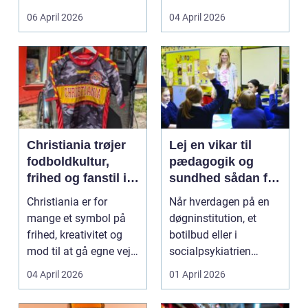
både føle si...
meget at holde styr på,
06 April 2026
04 April 2026
...
Christiania trøjer
Lej en vikar til
fodboldkultur,
pædagogik og
frihed og fanstil i
sundhed sådan får
ét
du den rette hjælp
Christiania er for
Når hverdagen på en
mange et symbol på
døgninstitution, et
frihed, kreativitet og
botilbud eller i
mod til at gå egne veje.
socialpsykiatrien
Den samme ånd ...
pludselig ændrer sig,
04 April 2026
01 April 2026
kan...