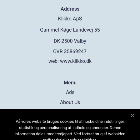
Address
web:
www.klikko.dk
Menu
Ads
About Us
Cookies
På vores website bruges cookies til at huske dine indstillinger,
Contact
statistik og personalisering af indhold og annoncer. Denne
Sitemap
information deles med tredjepart. Ved fortsat brug af websiden