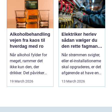
Alkoholbehandling
Elektriker herlev
vejen fra kaos til
sådan vælger du
hverdag med ro
den rette fagmand
til dine el-opgaver
Når alkohol fylder for
Når strømmen svigter,
meget, rammer det
eller el-installationerne
ikke kun den, der
skal opgraderes, er det
drikker. Det påvirker
afgørende at have en
også familie, arbej...
pålidel...
19 March 2026
13 March 2026