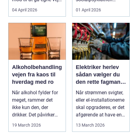
Den samme ånd ...
pludselig ændrer sig,
04 April 2026
01 April 2026
kan...
Alkoholbehandling
Elektriker herlev
vejen fra kaos til
sådan vælger du
hverdag med ro
den rette fagmand
til dine el-opgaver
Når alkohol fylder for
Når strømmen svigter,
meget, rammer det
eller el-installationerne
ikke kun den, der
skal opgraderes, er det
drikker. Det påvirker
afgørende at have en
også familie, arbej...
pålidel...
19 March 2026
13 March 2026