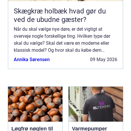
Skægkræ holbæk hvad gør du
ved de ubudne gæster?
Når du skal vælge nye døre, er det vigtigt at
overveje nogle forskellige ting. Hvilken type dør
skal du vælge? Skal det være en moderne eller
klassisk model? Og hvor skal du købe dem
henne? I denne artikel guider vi dig igennem alle
Annika Sørensen
09 May 2026
de spørgsmål, du ...
Løgfrø nøglen til
Varmepumper