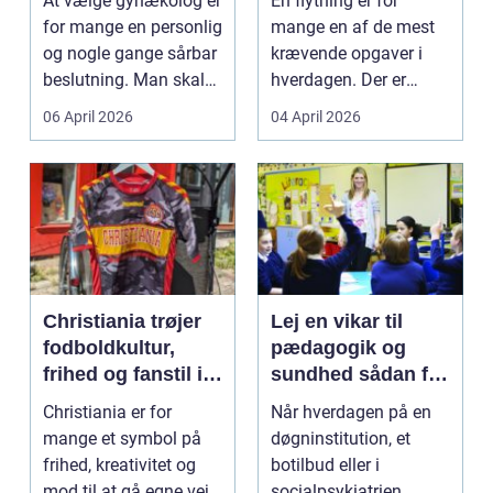
At vælge gynækolog er
En flytning er for
flytning
for mange en personlig
mange en af de mest
og nogle gange sårbar
krævende opgaver i
beslutning. Man skal
hverdagen. Der er
både føle si...
meget at holde styr på,
06 April 2026
04 April 2026
...
Christiania trøjer
Lej en vikar til
fodboldkultur,
pædagogik og
frihed og fanstil i
sundhed sådan får
ét
du den rette hjælp
Christiania er for
Når hverdagen på en
mange et symbol på
døgninstitution, et
frihed, kreativitet og
botilbud eller i
mod til at gå egne veje.
socialpsykiatrien