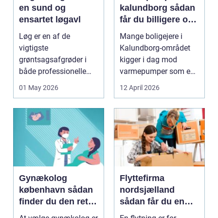
en sund og
kalundborg sådan
ensartet løgavl
får du billigere og
mere bæredygtig
Løg er en af de
Mange boligejere i
varme
vigtigste
Kalundborg-området
grøntsagsafgrøder i
kigger i dag mod
både professionelle
varmepumper som en
køkkenhaver og større
vej til lavere
01 May 2026
12 April 2026
landbrugspro...
varmeregnin...
Gynækolog
Flyttefirma
københavn sådan
nordsjælland
finder du den rette
sådan får du en
specialist
tryg og effektiv