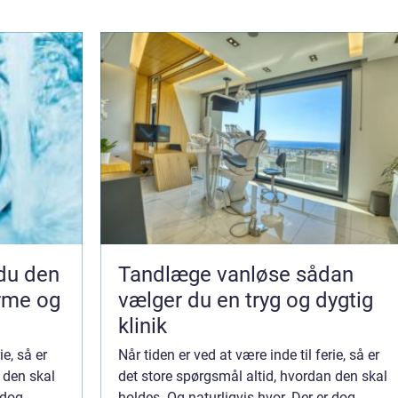
Tandlæge vanløse sådan
arme og
vælger du en tryg og dygtig
klinik
ie, så er
Når tiden er ved at være inde til ferie, så er
 den skal
det store spørgsmål altid, hvordan den skal
 dog
holdes. Og naturligvis hvor. Der er dog