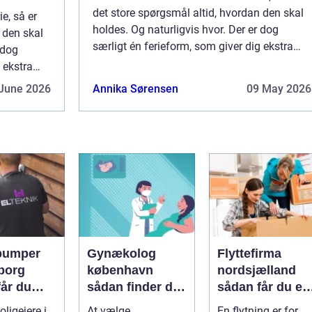
det store spørgsmål altid, hvordan den skal
ie, så er
holdes. Og naturligvis hvor. Der er dog
 den skal
særligt én ferieform, som giver dig ekstra
 dog
meget fleksibilitet – og det er, når man lejer
 ekstra
en autocamper. Når feri...
 man lejer
June 2026
Annika Sørensen
09 May 2026
pumper
Gynækolog
Flyttefirma
borg
københavn
nordsjælland
får du
sådan finder du
sådan får du en
re og
den rette
tryg og effektiv
ligejere i
At vælge
En flytning er for