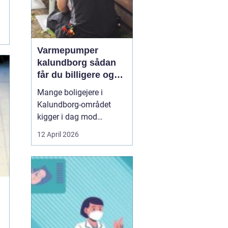
Varmepumper
kalundborg sådan
får du billigere og
mere bæredygtig
Mange boligejere i
varme
Kalundborg-området
kigger i dag mod
varmepumper som en
12 April 2026
vej til lavere
varmeregning og et mere
behageligt indeklima.
Priserne på energi
svinger, kravene til CO2-
reduktion stiger, og
gamle elradiatorer, olie-
og pillefyr bliver både ...