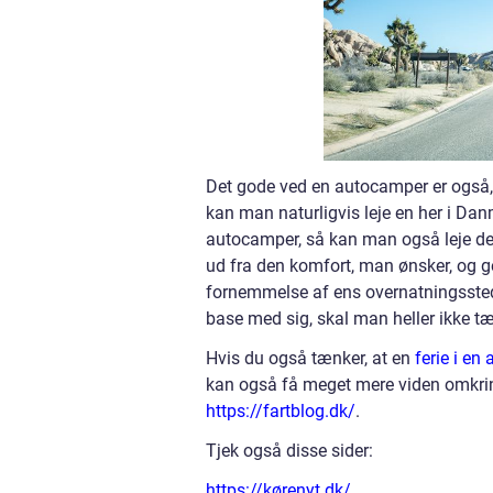
Det gode ved en autocamper er også, 
kan man naturligvis leje en her i Da
autocamper, så kan man også leje de
ud fra den komfort, man ønsker, og g
fornemmelse af ens overnatningssted,
base med sig, skal man heller ikke tæn
Hvis du også tænker, at en
ferie i en
kan også få meget mere viden omkring
https://fartblog.dk/
.
Tjek også disse sider:
https://kørenyt.dk/