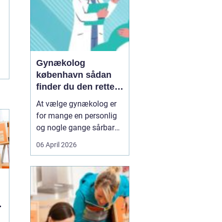
Gynækolog
københavn sådan
finder du den rette
specialist
At vælge gynækolog er
for mange en personlig
og nogle gange sårbar
beslutning. Man skal
06 April 2026
både føle sig tryg, hørt
og taget alvorligt. I en
storby som København
kan det være svært at
danne sig overblik over
de mange muligheder,