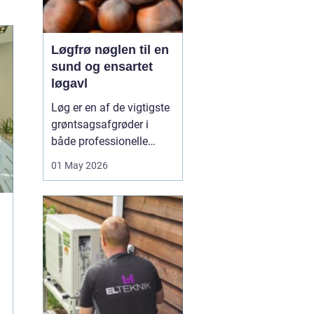
Løgfrø nøglen til en
sund og ensartet
løgavl
Løg er en af de vigtigste
grøntsagsafgrøder i
både professionelle
køkkenhaver og større
01 May 2026
landbrugsproduktioner.
Kvaliteten af løgene
starter med kvaliteten af
Løgfrø
, og små forskelle
i frøets sundhed,
sortsege...