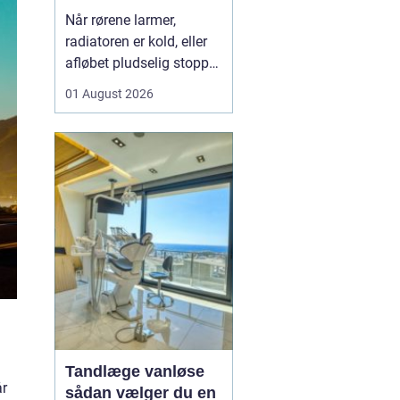
varme og sanitet
Når rørene larmer,
radiatoren er kold, eller
afløbet pludselig stopper
til, opdager man hurtigt,
01 August 2026
hvor vigtig en
driftssikker VVS-løsning
er i hverdagen. I Faxe og
omegn spiller de lokale
VVS-installatører en
central rolle for både
boligejere og virks...
Tandlæge vanløse
år
sådan vælger du en