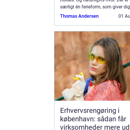
særligt én ferieform, som giver dig
meget fleksibilitet – og det er, når
Thomas Andersen
01 A
en autocamper. Når feri...
Erhvervsrengøring i
københavn: sådan får
virksomheder mere ud