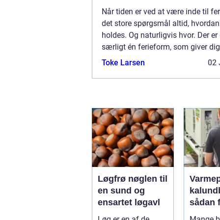
hverdagen
Når tiden er ved at være inde til fer
det store spørgsmål altid, hvordan
holdes. Og naturligvis hvor. Der er
særligt én ferieform, som giver dig
meget fleksibilitet – og det er, når
Toke Larsen
02 
en autocamper. Når feri...
Løgfrø nøglen til
Varme
en sund og
kalund
ensartet løgavl
sådan 
billige
Løg er en af de
Mange bo