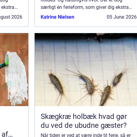
 ekstra
særligt én ferieform, som giver dig ekstra
 man lejer
meget fleksibilitet – og det er, når man lejer
ugust 2026
Katrine Nielsen
05 June 2026
en autocamper. Når feri...
Skægkræ holbæk hvad gør
du ved de ubudne gæster?
 af
Når tiden er ved at være inde til ferie, så er