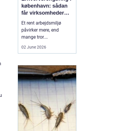
københavn: sådan
får virksomheder
mere ud af
Et rent arbejdsmiljø
hverdagen
påvirker mere, end
mange tror.
Medarbejdernes trivsel,
02 June 2026
kundernes
førstehåndsindtryk og
n
virksomhedens
omdømme hænger tæt
sammen med, hvordan
kontorer, fællesarealer
og ejendomme bliver
u
holdt. Når vi taler om
erhvervsrengøring købe...