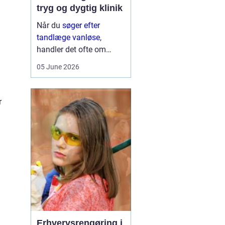
tryg og dygtig klinik
Når du
søger efter
tandlæge vanløse
,
handler det ofte om
meget mere end blot at
05 June 2026
få et hul fyldt. Du leder
typisk efter et sted, hvor
du kan føle dig tryg, blive
r
taget alvorligt og få
grundig behandling ...
Erhvervsrengøring i