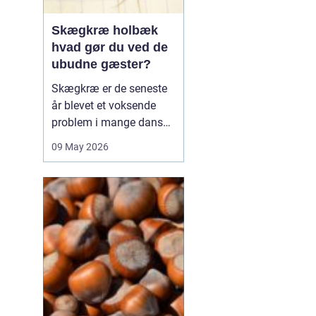
Skægkræ holbæk
hvad gør du ved de
ubudne gæster?
Skægkræ er de seneste
år blevet et voksende
problem i mange danske
byer, og Holbæk er ingen
09 May 2026
undtagelse. De små,
langstrakte insekter
dukker ofte op i nye
boliger, renoverede
lejligheder og
parcelhuse, hvor de
langsomt breder sig fra
rum til rum. Mang...