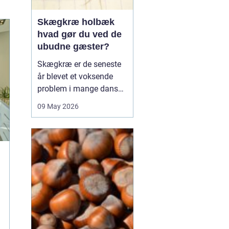
Skægkræ holbæk
hvad gør du ved de
ubudne gæster?
Skægkræ er de seneste
år blevet et voksende
problem i mange danske
byer, og Holbæk er ingen
09 May 2026
undtagelse. De små,
langstrakte insekter
dukker ofte op i nye
boliger, renoverede
lejligheder og
parcelhuse, hvor de
langsomt breder sig fra
rum til rum. Mang...