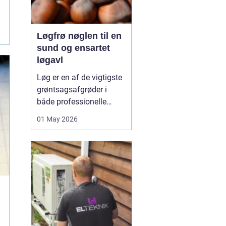
Løgfrø nøglen til en
sund og ensartet
løgavl
Løg er en af de vigtigste
grøntsagsafgrøder i
både professionelle
køkkenhaver og større
01 May 2026
landbrugsproduktioner.
Kvaliteten af løgene
starter med kvaliteten af
Løgfrø
, og små forskelle
i frøets sundhed,
sortsege...