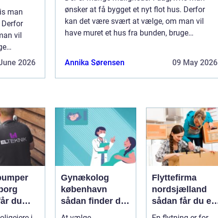
ønsker at få bygget et nyt flot hus. Derfor
vis man
kan det være svært at vælge, om man vil
. Derfor
have muret et hus fra bunden, bruge
man vil
moduler eller købe et typehus, som er nemt
ge
og hurtig...
m er nemt
June 2026
Annika Sørensen
09 May 2026
pumper
Gynækolog
Flyttefirma
borg
københavn
nordsjælland
får du
sådan finder du
sådan får du en
re og
den rette
tryg og effektiv
ligejere i
At vælge
En flytning er for