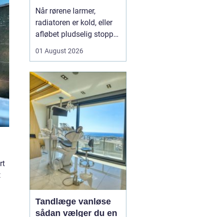
varme og sanitet
Når rørene larmer,
radiatoren er kold, eller
afløbet pludselig stopper
til, opdager man hurtigt,
01 August 2026
hvor vigtig en
driftssikker VVS-løsning
er i hverdagen. I Faxe og
omegn spiller de lokale
VVS-installatører en
central rolle for både
boligejere og virks...
rt
t
Tandlæge vanløse
sådan vælger du en