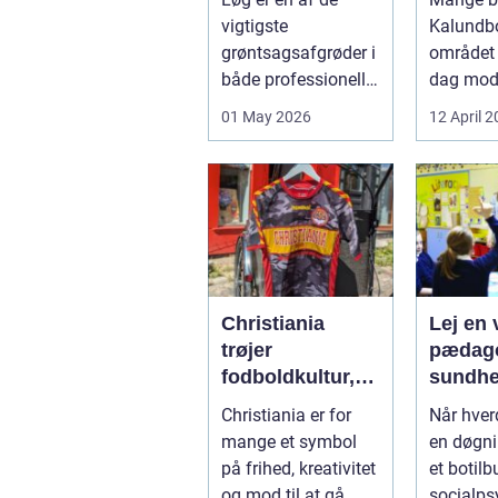
mere
vigtigste
Kalundb
bæredy
grøntsagsafgrøder i
området 
varme
både professionelle
dag mo
køkkenhaver og
varmep
01 May 2026
12 April 
større
en vej til
landbrugspro...
varmereg
Christiania
Lej en v
trøjer
pædago
fodboldkultur,
sundhed så
frihed og fanstil
får du 
Christiania er for
Når hve
i ét
hjælp
mange et symbol
en døgni
på frihed, kreativitet
et botilbu
og mod til at gå
socialps