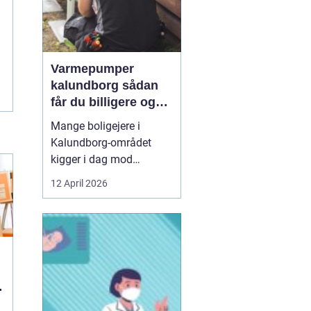
Varmepumper
kalundborg sådan
får du billigere og
mere bæredygtig
Mange boligejere i
varme
Kalundborg-området
kigger i dag mod
varmepumper som en
12 April 2026
vej til lavere
varmeregning og et mere
behageligt indeklima.
Priserne på energi
svinger, kravene til CO2-
reduktion stiger, og
gamle elradiatorer, olie-
og pillefyr bliver både ...