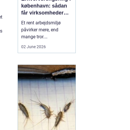
københavn: sådan
får virksomheder
et
mere ud af
Et rent arbejdsmiljø
hverdagen
påvirker mere, end
is
mange tror.
Medarbejdernes trivsel,
02 June 2026
kundernes
førstehåndsindtryk og
virksomhedens
omdømme hænger tæt
sammen med, hvordan
kontorer, fællesarealer
og ejendomme bliver
holdt. Når vi taler om
erhvervsrengøring købe...