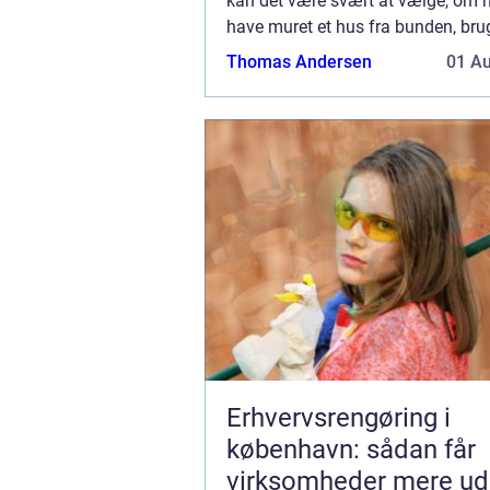
kan det være svært at vælge, om 
have muret et hus fra bunden, bru
moduler eller købe et typehus, so
Thomas Andersen
01 A
og hurtig...
Erhvervsrengøring i
københavn: sådan får
virksomheder mere ud