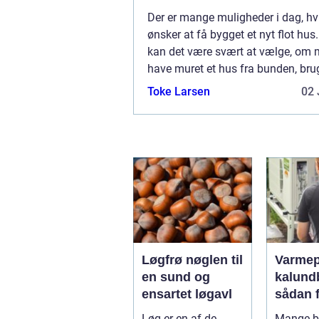
hverdagen
Der er mange muligheder i dag, h
ønsker at få bygget et nyt flot hus
kan det være svært at vælge, om 
have muret et hus fra bunden, bru
moduler eller købe et typehus, so
Toke Larsen
02 
og hurtig...
Løgfrø nøglen til
Varme
en sund og
kalund
ensartet løgavl
sådan 
billige
Løg er en af de
Mange bo