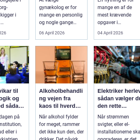
specialist
flytning
org-
gynækolog er for
mange en af de
gtig
kigger i
mange en personlig
mest krævende
d
og nogle gange
opgaver i
umper som
sårbar beslutning.
hverdagen. Der er
2026
06 April 2026
04 April 2026
 lavere
Man skal både føle
meget at holde styr
nin...
si...
på, ...
ikar til
Alkoholbehandli
Elektriker herle
gik og
ng vejen fra
sådan vælger d
dan
kaos til hverdag
den rette
den rette
med ro
fagmand til din
rdagen på
Når alkohol fylder
Når strømmen
el-opgaver
nstitution,
for meget, rammer
svigter, eller el-
d eller i
det ikke kun den, der
installationerne ska
ykiatrien
drikker. Det påvirker
opgraderes, er det