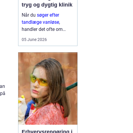
tryg og dygtig klinik
Når du
søger efter
tandlæge vanløse
,
handler det ofte om
meget mere end blot at
05 June 2026
få et hul fyldt. Du leder
typisk efter et sted, hvor
du kan føle dig tryg, blive
taget alvorligt og få
grundig behandling ...
dan
 på
Erhvervsrengøring i