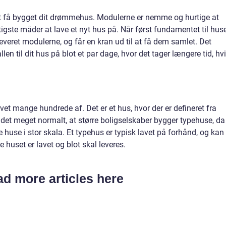
gt få bygget dit drømmehus. Modulerne er nemme og hurtige at
tigste måder at lave et nyt hus på. Når først fundamentet til hus
 leveret modulerne, og får en kran ud til at få dem samlet. Det
len til dit hus på blot et par dage, hvor det tager længere tid, hv
avet mange hundrede af. Det er et hus, hvor der er defineret fra
r det meget normalt, at større boligselskaber bygger typehuse, da
huse i stor skala. Et typehus er typisk lavet på forhånd, og kan
 huset er lavet og blot skal leveres.
d more articles here