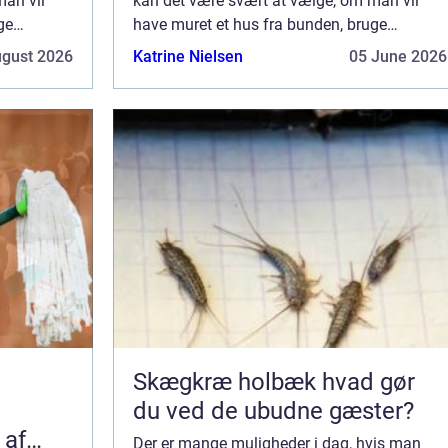
man vil
kan det være svært at vælge, om man vil
ge
have muret et hus fra bunden, bruge
m er nemt
moduler eller købe et typehus, som er nemt
ugust 2026
Katrine Nielsen
05 June 2026
og hurtig...
Skægkræ holbæk hvad gør
du ved de ubudne gæster?
 af
Der er mange muligheder i dag, hvis man