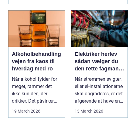
kan...
Alkoholbehandling
Elektriker herlev
vejen fra kaos til
sådan vælger du
hverdag med ro
den rette fagmand
til dine el-opgaver
Når alkohol fylder for
Når strømmen svigter,
meget, rammer det
eller el-installationerne
ikke kun den, der
skal opgraderes, er det
drikker. Det påvirker
afgørende at have en
også familie, arbej...
pålidel...
19 March 2026
13 March 2026