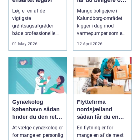
ensartet løgavl
får du billigere og
mere bæredygtig
Løg er en af de
Mange boligejere i
varme
vigtigste
Kalundborg-området
grøntsagsafgrøder i
kigger i dag mod
både professionelle
varmepumper som en
køkkenhaver og større
vej til lavere
01 May 2026
12 April 2026
landbrugspro...
varmeregnin...
Gynækolog
Flyttefirma
københavn sådan
nordsjælland
finder du den rette
sådan får du en
specialist
tryg og effektiv
At vælge gynækolog er
En flytning er for
flytning
for mange en personlig
mange en af de mest