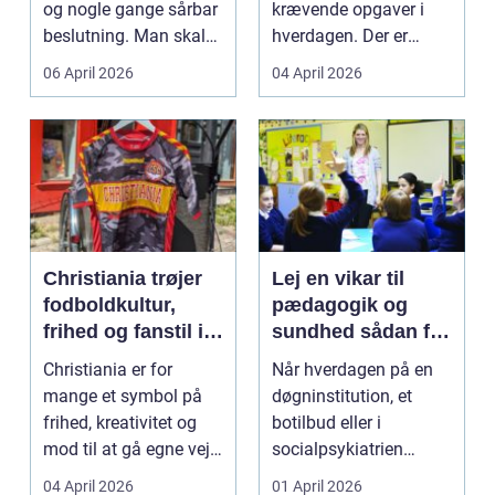
og nogle gange sårbar
krævende opgaver i
beslutning. Man skal
hverdagen. Der er
både føle si...
meget at holde styr på,
06 April 2026
04 April 2026
...
Christiania trøjer
Lej en vikar til
fodboldkultur,
pædagogik og
frihed og fanstil i
sundhed sådan får
ét
du den rette hjælp
Christiania er for
Når hverdagen på en
mange et symbol på
døgninstitution, et
frihed, kreativitet og
botilbud eller i
mod til at gå egne veje.
socialpsykiatrien
Den samme ånd ...
pludselig ændrer sig,
04 April 2026
01 April 2026