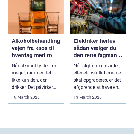
Alkoholbehandling
Elektriker herlev
vejen fra kaos til
sådan vælger du
hverdag med ro
den rette fagmand
til dine el-opgaver
Når alkohol fylder for
Når strømmen svigter,
meget, rammer det
eller el-installationerne
ikke kun den, der
skal opgraderes, er det
drikker. Det påvirker
afgørende at have en
også familie, arbej...
pålidel...
19 March 2026
13 March 2026