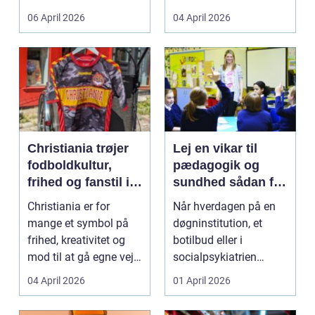
både føle si...
meget at holde styr på,
06 April 2026
04 April 2026
...
Christiania trøjer
Lej en vikar til
fodboldkultur,
pædagogik og
frihed og fanstil i
sundhed sådan får
ét
du den rette hjælp
Christiania er for
Når hverdagen på en
mange et symbol på
døgninstitution, et
frihed, kreativitet og
botilbud eller i
mod til at gå egne veje.
socialpsykiatrien
Den samme ånd ...
pludselig ændrer sig,
04 April 2026
01 April 2026
kan...