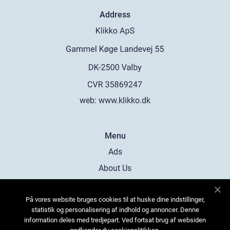
Address
web:
www.klikko.dk
Menu
Ads
About Us
Cookies
På vores website bruges cookies til at huske dine indstillinger,
Contact
statistik og personalisering af indhold og annoncer. Denne
Sitemap
information deles med tredjepart. Ved fortsat brug af websiden