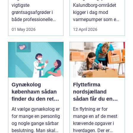
varme
vigtigste
Kalundborg-området
grøntsagsafgrøder i
kigger i dag mod
både professionelle
varmepumper som en
køkkenhaver og større
vej til lavere
01 May 2026
12 April 2026
landbrugspro...
varmeregnin...
Gynækolog
Flyttefirma
københavn sådan
nordsjælland
finder du den rette
sådan får du en
specialist
tryg og effektiv
At vælge gynækolog er
En flytning er for
flytning
for mange en personlig
mange en af de mest
og nogle gange sårbar
krævende opgaver i
beslutning. Man skal
hverdagen. Der er