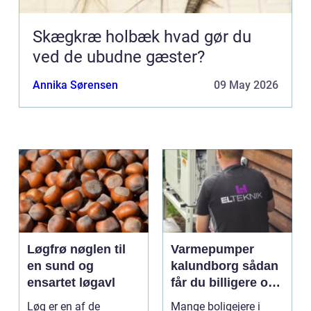
Skægkræ holbæk hvad gør du
ved de ubudne gæster?
Annika Sørensen
09 May 2026
Løgfrø nøglen til
Varmepumper
en sund og
kalundborg sådan
ensartet løgavl
får du billigere og
mere bæredygtig
Løg er en af de
Mange boligejere i