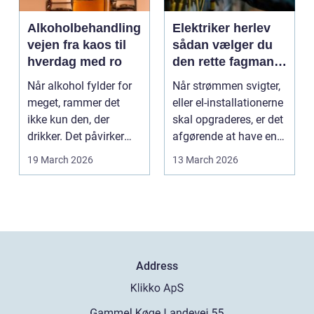
Alkoholbehandling
Elektriker herlev
vejen fra kaos til
sådan vælger du
hverdag med ro
den rette fagmand
til dine el-opgaver
Når alkohol fylder for
Når strømmen svigter,
meget, rammer det
eller el-installationerne
ikke kun den, der
skal opgraderes, er det
drikker. Det påvirker
afgørende at have en
også familie, arbej...
pålidel...
19 March 2026
13 March 2026
Address