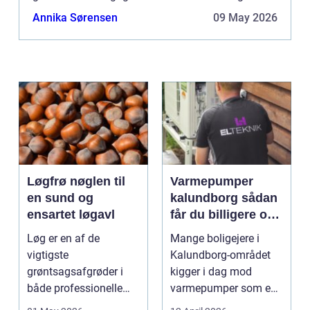
Passer gardiner eller persienner ikke til resten af
Annika Sørensen
09 May 2026
interi...
Løgfrø nøglen til
Varmepumper
en sund og
kalundborg sådan
ensartet løgavl
får du billigere og
mere bæredygtig
Løg er en af de
Mange boligejere i
varme
vigtigste
Kalundborg-området
grøntsagsafgrøder i
kigger i dag mod
både professionelle
varmepumper som en
køkkenhaver og større
vej til lavere