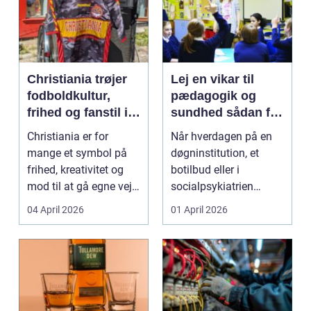
Christiania trøjer
Lej en vikar til
fodboldkultur,
pædagogik og
frihed og fanstil i
sundhed sådan får
ét
du den rette hjælp
Christiania er for
Når hverdagen på en
mange et symbol på
døgninstitution, et
frihed, kreativitet og
botilbud eller i
mod til at gå egne veje.
socialpsykiatrien
Den samme ånd ...
pludselig ændrer sig,
04 April 2026
01 April 2026
kan...