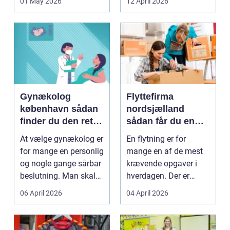
01 May 2026
12 April 2026
landbrugspro...
varmeregnin...
Gynækolog
Flyttefirma
københavn sådan
nordsjælland
finder du den rette
sådan får du en
specialist
tryg og effektiv
At vælge gynækolog er
En flytning er for
flytning
for mange en personlig
mange en af de mest
og nogle gange sårbar
krævende opgaver i
beslutning. Man skal
hverdagen. Der er
både føle si...
meget at holde styr på,
06 April 2026
04 April 2026
...