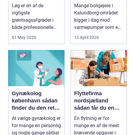
mere bæredygtig
Løg er en af de
Mange boligejere i
varme
vigtigste
Kalundborg-området
grøntsagsafgrøder i
kigger i dag mod
både professionelle
varmepumper som en
køkkenhaver og større
vej til lavere
01 May 2026
12 April 2026
landbrugspro...
varmeregnin...
Gynækolog
Flyttefirma
københavn sådan
nordsjælland
finder du den rette
sådan får du en
specialist
tryg og effektiv
At vælge gynækolog er
En flytning er for
flytning
for mange en personlig
mange en af de mest
og nogle gange sårbar
krævende opgaver i