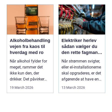
Alkoholbehandling
Elektriker herlev
vejen fra kaos til
sådan vælger du
hverdag med ro
den rette fagmand
til dine el-opgaver
Når alkohol fylder for
Når strømmen svigter,
meget, rammer det
eller el-installationerne
ikke kun den, der
skal opgraderes, er det
drikker. Det påvirker
afgørende at have en
også familie, arbej...
pålidel...
19 March 2026
13 March 2026