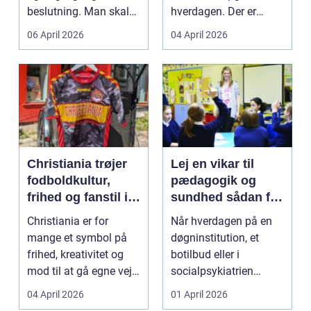
beslutning. Man skal
hverdagen. Der er
både føle si...
meget at holde styr på,
06 April 2026
04 April 2026
...
Christiania trøjer
Lej en vikar til
fodboldkultur,
pædagogik og
frihed og fanstil i
sundhed sådan får
ét
du den rette hjælp
Christiania er for
Når hverdagen på en
mange et symbol på
døgninstitution, et
frihed, kreativitet og
botilbud eller i
mod til at gå egne veje.
socialpsykiatrien
Den samme ånd ...
pludselig ændrer sig,
04 April 2026
01 April 2026
kan...