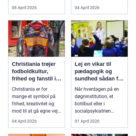
både føle si...
meget at holde styr på,
06 April 2026
04 April 2026
...
Christiania trøjer
Lej en vikar til
fodboldkultur,
pædagogik og
frihed og fanstil i
sundhed sådan får
ét
du den rette hjælp
Christiania er for
Når hverdagen på en
mange et symbol på
døgninstitution, et
frihed, kreativitet og
botilbud eller i
mod til at gå egne veje.
socialpsykiatrien
Den samme ånd ...
pludselig ændrer sig,
04 April 2026
01 April 2026
kan...