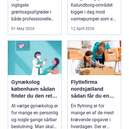
varme
vigtigste
Kalundborg-området
grøntsagsafgrøder i
kigger i dag mod
både professionelle
varmepumper som en
køkkenhaver og større
vej til lavere
01 May 2026
12 April 2026
landbrugspro...
varmeregnin...
Gynækolog
Flyttefirma
københavn sådan
nordsjælland
finder du den rette
sådan får du en
specialist
tryg og effektiv
At vælge gynækolog er
En flytning er for
flytning
for mange en personlig
mange en af de mest
og nogle gange sårbar
krævende opgaver i
beslutning. Man skal
hverdagen. Der er