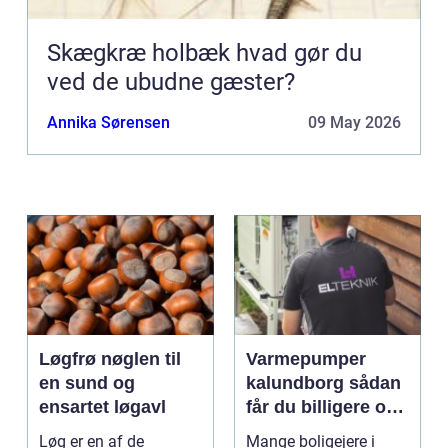
Skægkræ holbæk hvad gør du
ved de ubudne gæster?
Annika Sørensen
09 May 2026
Løgfrø nøglen til
Varmepumper
en sund og
kalundborg sådan
ensartet løgavl
får du billigere og
mere bæredygtig
Løg er en af de
Mange boligejere i