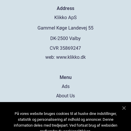
Address
web:
www.klikko.dk
Menu
Ads
About Us
Cookies
På vores website bruges cookies til at huske dine indstillinger,
Contact
statistik og personalisering af indhold og annoncer. Denne
Sitemap
information deles med tredjepart. Ved fortsat brug af websiden