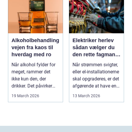
Alkoholbehandling
Elektriker herlev
vejen fra kaos til
sådan vælger du
hverdag med ro
den rette fagmand
til dine el-opgaver
Når alkohol fylder for
Når strømmen svigter,
meget, rammer det
eller el-installationerne
ikke kun den, der
skal opgraderes, er det
drikker. Det påvirker
afgørende at have en
også familie, arbej...
pålidel...
19 March 2026
13 March 2026