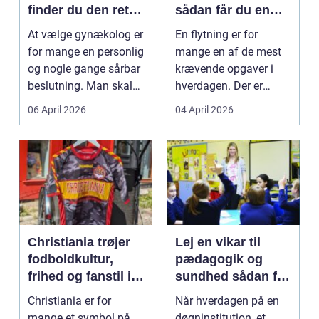
finder du den rette
sådan får du en
specialist
tryg og effektiv
At vælge gynækolog er
En flytning er for
flytning
for mange en personlig
mange en af de mest
og nogle gange sårbar
krævende opgaver i
beslutning. Man skal
hverdagen. Der er
både føle si...
meget at holde styr på,
06 April 2026
04 April 2026
...
Christiania trøjer
Lej en vikar til
fodboldkultur,
pædagogik og
frihed og fanstil i
sundhed sådan får
ét
du den rette hjælp
Christiania er for
Når hverdagen på en
mange et symbol på
døgninstitution, et