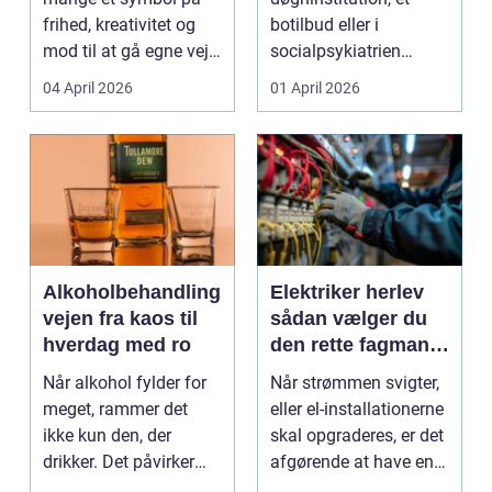
frihed, kreativitet og
botilbud eller i
mod til at gå egne veje.
socialpsykiatrien
Den samme ånd ...
pludselig ændrer sig,
04 April 2026
01 April 2026
kan...
Alkoholbehandling
Elektriker herlev
vejen fra kaos til
sådan vælger du
hverdag med ro
den rette fagmand
til dine el-opgaver
Når alkohol fylder for
Når strømmen svigter,
meget, rammer det
eller el-installationerne
ikke kun den, der
skal opgraderes, er det
drikker. Det påvirker
afgørende at have en
også familie, arbej...
pålidel...