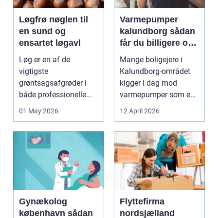
Løgfrø nøglen til
Varmepumper
en sund og
kalundborg sådan
ensartet løgavl
får du billigere og
mere bæredygtig
Løg er en af de
Mange boligejere i
varme
vigtigste
Kalundborg-området
grøntsagsafgrøder i
kigger i dag mod
både professionelle
varmepumper som en
køkkenhaver og større
vej til lavere
01 May 2026
12 April 2026
landbrugspro...
varmeregnin...
Gynækolog
Flyttefirma
københavn sådan
nordsjælland