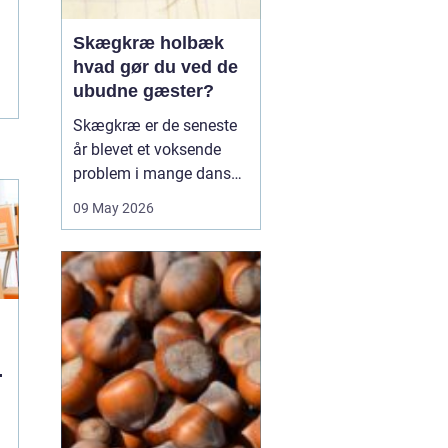
Skægkræ holbæk
hvad gør du ved de
ubudne gæster?
Skægkræ er de seneste
år blevet et voksende
problem i mange danske
byer, og Holbæk er ingen
09 May 2026
undtagelse. De små,
langstrakte insekter
dukker ofte op i nye
boliger, renoverede
lejligheder og
parcelhuse, hvor de
langsomt breder sig fra
rum til rum. Mang...