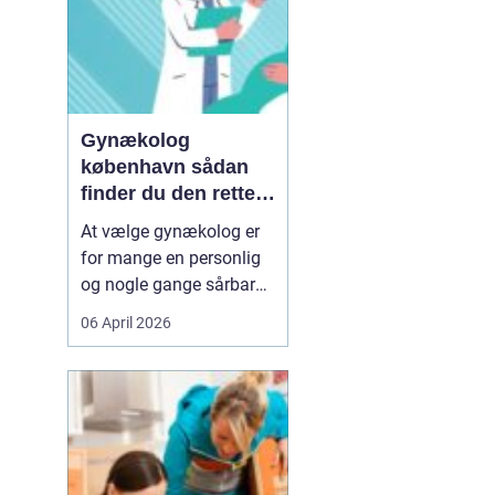
Gynækolog
københavn sådan
finder du den rette
specialist
At vælge gynækolog er
for mange en personlig
og nogle gange sårbar
beslutning. Man skal
06 April 2026
både føle sig tryg, hørt
og taget alvorligt. I en
storby som København
kan det være svært at
danne sig overblik over
de mange muligheder,