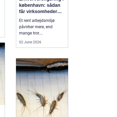
københavn: sådan
får virksomheder
mere ud af
Et rent arbejdsmiljø
hverdagen
påvirker mere, end
mange tror.
Medarbejdernes trivsel,
02 June 2026
kundernes
førstehåndsindtryk og
virksomhedens
omdømme hænger tæt
sammen med, hvordan
kontorer, fællesarealer
og ejendomme bliver
holdt. Når vi taler om
erhvervsrengøring købe...