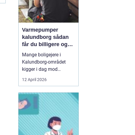
Varmepumper
kalundborg sådan
får du billigere og
mere bæredygtig
Mange boligejere i
varme
Kalundborg-området
kigger i dag mod
varmepumper som en
12 April 2026
vej til lavere
varmeregning og et mere
behageligt indeklima.
Priserne på energi
svinger, kravene til CO2-
reduktion stiger, og
gamle elradiatorer, olie-
og pillefyr bliver både ...