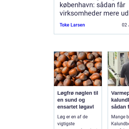
københavn: sådan får
virksomheder mere ud
hverdagen
Toke Larsen
02 
Løgfrø nøglen til
Varme
en sund og
kalund
ensartet løgavl
sådan 
billige
Løg er en af de
Mange bo
mere
vigtigste
Kalundb
bæredy