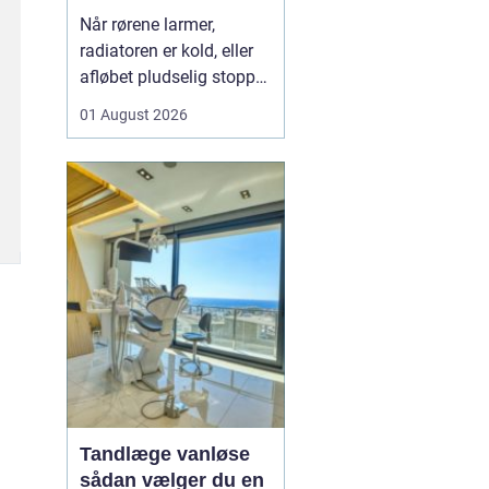
varme og sanitet
Når rørene larmer,
radiatoren er kold, eller
afløbet pludselig stopper
til, opdager man hurtigt,
01 August 2026
hvor vigtig en
driftssikker VVS-løsning
er i hverdagen. I Faxe og
omegn spiller de lokale
VVS-installatører en
central rolle for både
boligejere og virks...
Tandlæge vanløse
sådan vælger du en