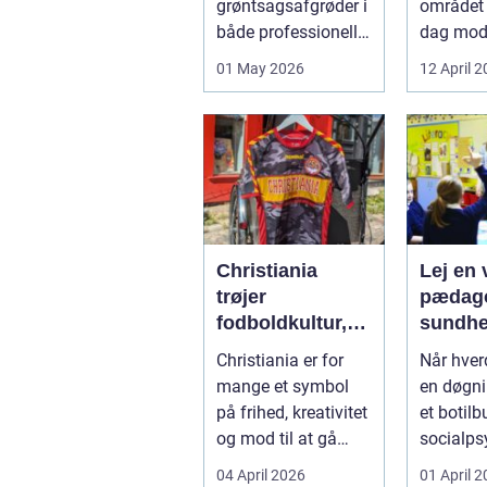
grøntsagsafgrøder i
området 
varme
både professionelle
dag mo
køkkenhaver og
varmep
01 May 2026
12 April 
større
en vej til
landbrugspro...
varmereg
Christiania
Lej en v
trøjer
pædago
fodboldkultur,
sundhed så
frihed og fanstil
får du 
Christiania er for
Når hve
i ét
hjælp
mange et symbol
en døgni
på frihed, kreativitet
et botilbu
og mod til at gå
socialps
egne veje. Den
pludseli
04 April 2026
01 April 