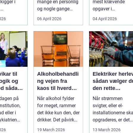
kigger i
mange en personlig
mest krævende
d
og nogle gange
opgaver i
umper som
sårbar beslutning.
hverdagen. Der er
2026
06 April 2026
04 April 2026
 lavere
Man skal både føle
meget at holde styr
nin...
si...
på, ...
ikar til
Alkoholbehandli
Elektriker herle
gik og
ng vejen fra
sådan vælger d
dan
kaos til hverdag
den rette
den rette
med ro
fagmand til din
rdagen på
Når alkohol fylder
Når strømmen
el-opgaver
nstitution,
for meget, rammer
svigter, eller el-
d eller i
det ikke kun den, der
installationerne ska
ykiatrien
drikker. Det påvirker
opgraderes, er det
g ændrer
også familie, arbej...
afgørende at have
2026
19 March 2026
13 March 2026