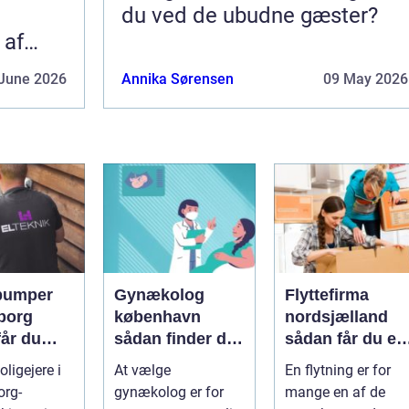
du ved de ubudne gæster?
 af
June 2026
Annika Sørensen
09 May 2026
pumper
Gynækolog
Flyttefirma
borg
københavn
nordsjælland
får du
sådan finder du
sådan får du en
re og
den rette
tryg og effektiv
ligejere i
At vælge
En flytning er for
specialist
flytning
org-
gynækolog er for
mange en af de
gtig