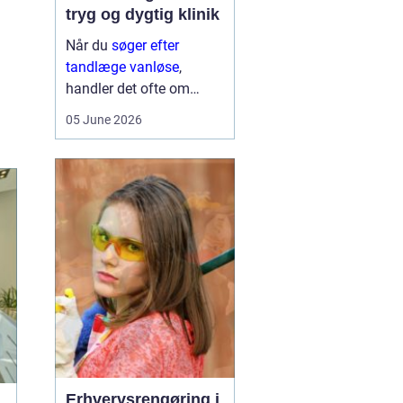
tryg og dygtig klinik
Når du
søger efter
tandlæge vanløse
,
handler det ofte om
meget mere end blot at
05 June 2026
få et hul fyldt. Du leder
typisk efter et sted, hvor
du kan føle dig tryg, blive
taget alvorligt og få
grundig behandling ...
Erhvervsrengøring i