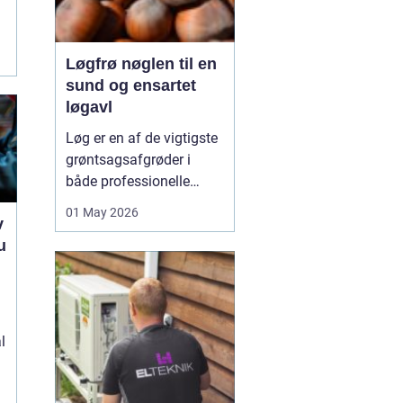
Løgfrø nøglen til en
sund og ensartet
løgavl
Løg er en af de vigtigste
grøntsagsafgrøder i
både professionelle
køkkenhaver og større
01 May 2026
v
landbrugsproduktioner.
u
Kvaliteten af løgene
starter med kvaliteten af
e
Løgfrø
, og små forskelle
i frøets sundhed,
sortsege...
l