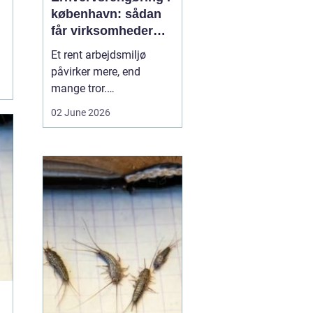
københavn: sådan
får virksomheder
mere ud af
Et rent arbejdsmiljø
hverdagen
påvirker mere, end
mange tror.
Medarbejdernes trivsel,
02 June 2026
kundernes
førstehåndsindtryk og
virksomhedens
omdømme hænger tæt
sammen med, hvordan
kontorer, fællesarealer
og ejendomme bliver
holdt. Når vi taler om
erhvervsrengøring købe...