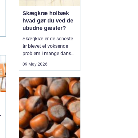
Skægkræ holbæk
hvad gør du ved de
ubudne gæster?
Skægkræ er de seneste
år blevet et voksende
problem i mange danske
byer, og Holbæk er ingen
09 May 2026
undtagelse. De små,
langstrakte insekter
dukker ofte op i nye
boliger, renoverede
lejligheder og
parcelhuse, hvor de
langsomt breder sig fra
rum til rum. Mang...