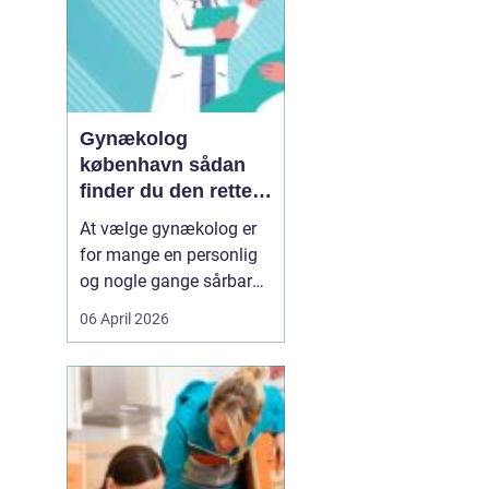
Gynækolog
københavn sådan
finder du den rette
specialist
At vælge gynækolog er
for mange en personlig
og nogle gange sårbar
beslutning. Man skal
06 April 2026
både føle sig tryg, hørt
og taget alvorligt. I en
storby som København
kan det være svært at
danne sig overblik over
de mange muligheder,