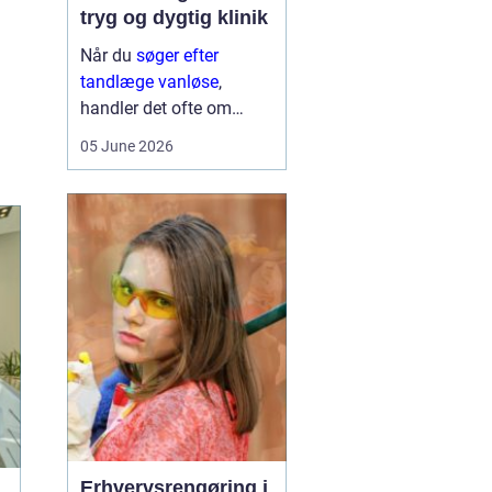
tryg og dygtig klinik
Når du
søger efter
tandlæge vanløse
,
handler det ofte om
meget mere end blot at
05 June 2026
få et hul fyldt. Du leder
typisk efter et sted, hvor
du kan føle dig tryg, blive
taget alvorligt og få
grundig behandling ...
Erhvervsrengøring i