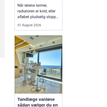
varme og sanitet
Når rørene larmer,
radiatoren er kold, eller
afløbet pludselig stopper
til, opdager man hurtigt,
01 August 2026
hvor vigtig en
driftssikker VVS-løsning
er i hverdagen. I Faxe og
omegn spiller de lokale
VVS-installatører en
central rolle for både
boligejere og virks...
Tandlæge vanløse
sådan vælger du en