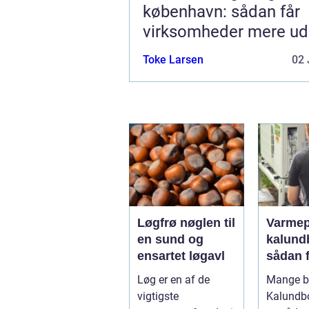
københavn: sådan får
virksomheder mere ud
hverdagen
Toke Larsen
02 
Løgfrø nøglen til
Varme
en sund og
kalund
ensartet løgavl
sådan 
billige
Løg er en af de
Mange bo
mere
vigtigste
Kalundb
bæredy