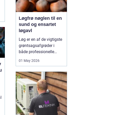
Løgfrø nøglen til en
sund og ensartet
løgavl
Løg er en af de vigtigste
grøntsagsafgrøder i
både professionelle
køkkenhaver og større
01 May 2026
v
landbrugsproduktioner.
u
Kvaliteten af løgene
starter med kvaliteten af
e
Løgfrø
, og små forskelle
i frøets sundhed,
sortsege...
l