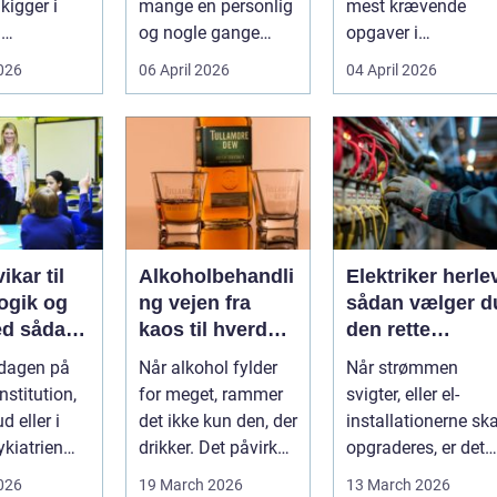
kigger i
mange en personlig
mest krævende
d
og nogle gange
opgaver i
umper som
sårbar beslutning.
hverdagen. Der er
2026
06 April 2026
04 April 2026
 lavere
Man skal både føle
meget at holde styr
nin...
si...
på, ...
ikar til
Alkoholbehandli
Elektriker herle
gik og
ng vejen fra
sådan vælger d
dan
kaos til hverdag
den rette
den rette
med ro
fagmand til din
rdagen på
Når alkohol fylder
Når strømmen
el-opgaver
nstitution,
for meget, rammer
svigter, eller el-
d eller i
det ikke kun den, der
installationerne ska
ykiatrien
drikker. Det påvirker
opgraderes, er det
g ændrer
også familie, arbej...
afgørende at have
2026
19 March 2026
13 March 2026