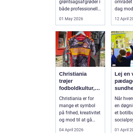
grøntsagsafgrøder i
området 
varme
både professionelle
dag mo
køkkenhaver og
varmep
01 May 2026
12 April 
større
en vej til
landbrugspro...
varmereg
Christiania
Lej en v
trøjer
pædago
fodboldkultur,
sundhed så
frihed og fanstil
får du 
Christiania er for
Når hve
i ét
hjælp
mange et symbol
en døgni
på frihed, kreativitet
et botilbu
og mod til at gå
socialps
egne veje. Den
pludseli
04 April 2026
01 April 