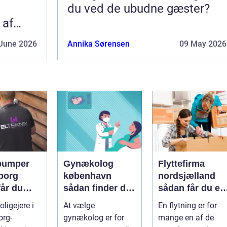
du ved de ubudne gæster?
 af
June 2026
Annika Sørensen
09 May 2026
pumper
Gynækolog
Flyttefirma
borg
københavn
nordsjælland
får du
sådan finder du
sådan får du en
re og
den rette
tryg og effektiv
ligejere i
At vælge
En flytning er for
specialist
flytning
org-
gynækolog er for
mange en af de
gtig