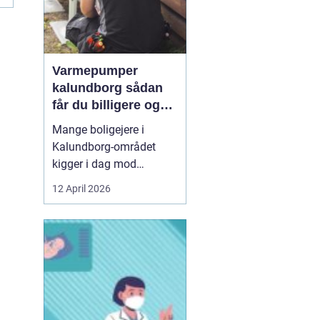
Varmepumper
kalundborg sådan
får du billigere og
mere bæredygtig
Mange boligejere i
varme
Kalundborg-området
kigger i dag mod
varmepumper som en
12 April 2026
vej til lavere
varmeregning og et mere
behageligt indeklima.
Priserne på energi
svinger, kravene til CO2-
reduktion stiger, og
gamle elradiatorer, olie-
og pillefyr bliver både ...