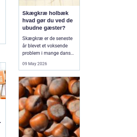
Skægkræ holbæk
hvad gør du ved de
ubudne gæster?
Skægkræ er de seneste
år blevet et voksende
problem i mange danske
byer, og Holbæk er ingen
09 May 2026
undtagelse. De små,
langstrakte insekter
dukker ofte op i nye
boliger, renoverede
lejligheder og
parcelhuse, hvor de
langsomt breder sig fra
rum til rum. Mang...