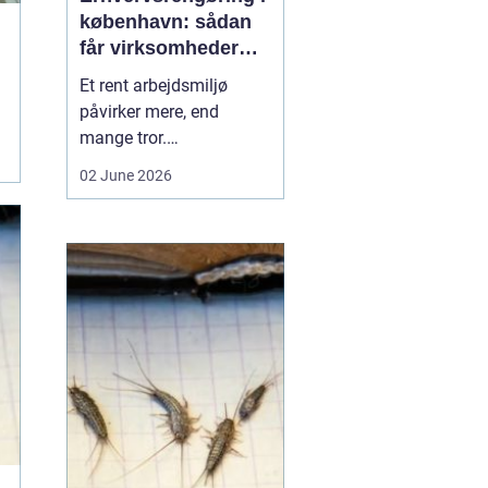
københavn: sådan
får virksomheder
mere ud af
Et rent arbejdsmiljø
hverdagen
påvirker mere, end
mange tror.
Medarbejdernes trivsel,
02 June 2026
kundernes
førstehåndsindtryk og
virksomhedens
omdømme hænger tæt
sammen med, hvordan
kontorer, fællesarealer
og ejendomme bliver
holdt. Når vi taler om
erhvervsrengøring købe...