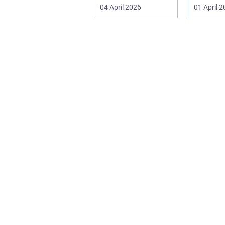
egne veje. Den
pludseli
04 April 2026
01 April 
samme ånd ...
sig, kan..