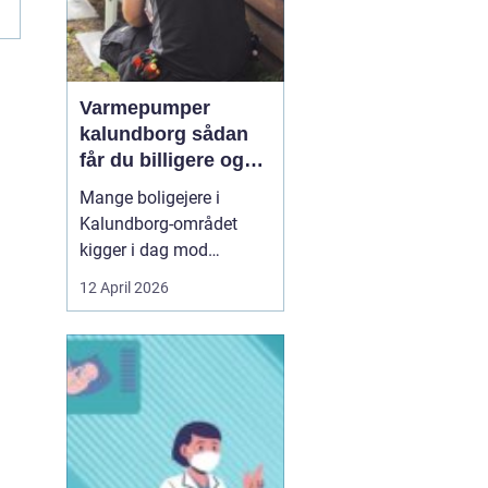
Varmepumper
kalundborg sådan
får du billigere og
mere bæredygtig
Mange boligejere i
varme
Kalundborg-området
kigger i dag mod
varmepumper som en
12 April 2026
vej til lavere
varmeregning og et mere
behageligt indeklima.
Priserne på energi
svinger, kravene til CO2-
reduktion stiger, og
gamle elradiatorer, olie-
og pillefyr bliver både ...