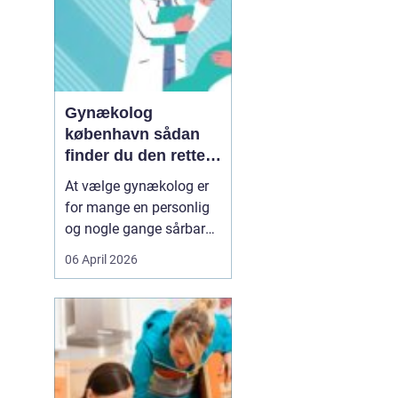
Gynækolog
københavn sådan
finder du den rette
specialist
At vælge gynækolog er
for mange en personlig
og nogle gange sårbar
beslutning. Man skal
06 April 2026
både føle sig tryg, hørt
og taget alvorligt. I en
storby som København
kan det være svært at
danne sig overblik over
de mange muligheder,