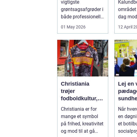
vigtigste
Kalundb
bæredy
grøntsagsafgrøder i
området 
varme
både professionelle
dag mo
køkkenhaver og
varmep
01 May 2026
12 April 
større
en vej til
landbrugspro...
varmereg
Christiania
Lej en v
trøjer
pædago
fodboldkultur,
sundhed så
frihed og fanstil
får du 
Christiania er for
Når hve
i ét
hjælp
mange et symbol
en døgni
på frihed, kreativitet
et botilbu
og mod til at gå
socialps