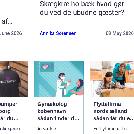
Skægkræ holbæk hvad gør
du ved de ubudne gæster?
 af
June 2026
Annika Sørensen
09 May 2026
pumper
Gynækolog
Flyttefirma
borg
københavn
nordsjælland
får du
sådan finder du
sådan får du en
re og
den rette
tryg og effektiv
ligejere i
At vælge
En flytning er for
specialist
flytning