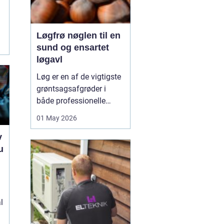
Løgfrø nøglen til en
sund og ensartet
løgavl
Løg er en af de vigtigste
grøntsagsafgrøder i
både professionelle
køkkenhaver og større
01 May 2026
landbrugsproduktioner.
v
Kvaliteten af løgene
u
starter med kvaliteten af
Løgfrø
, og små forskelle
e
i frøets sundhed,
sortsege...
l