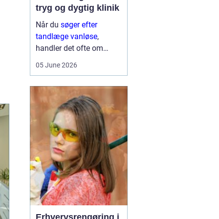
tryg og dygtig klinik
Når du
søger efter
tandlæge vanløse
,
handler det ofte om
meget mere end blot at
05 June 2026
få et hul fyldt. Du leder
typisk efter et sted, hvor
du kan føle dig tryg, blive
taget alvorligt og få
grundig behandling ...
Erhvervsrengøring i