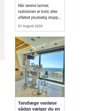
varme og sanitet
Når rørene larmer,
radiatoren er kold, eller
afløbet pludselig stopper
til, opdager man hurtigt,
01 August 2026
hvor vigtig en
driftssikker VVS-løsning
er i hverdagen. I Faxe og
omegn spiller de lokale
VVS-installatører en
central rolle for både
boligejere og virks...
Tandlæge vanløse
sådan vælger du en