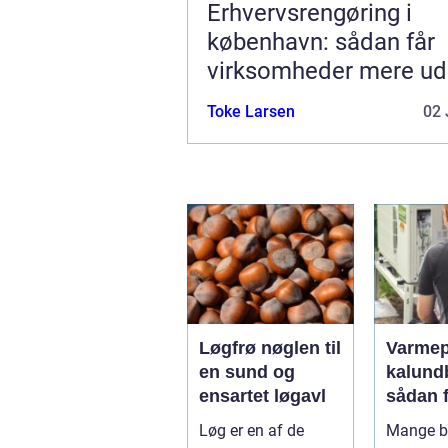
Erhvervsrengøring i
københavn: sådan får
virksomheder mere ud
hverdagen
Toke Larsen
02 
Løgfrø nøglen til
Varme
en sund og
kalund
ensartet løgavl
sådan 
billige
Løg er en af de
Mange bo
mere