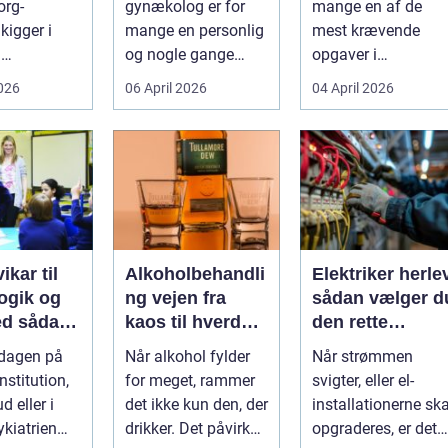
org-
gynækolog er for
mange en af de
gtig
kigger i
mange en personlig
mest krævende
d
og nogle gange
opgaver i
umper som
sårbar beslutning.
hverdagen. Der er
2026
06 April 2026
04 April 2026
 lavere
Man skal både føle
meget at holde styr
nin...
si...
på, ...
ikar til
Alkoholbehandli
Elektriker herle
gik og
ng vejen fra
sådan vælger d
dan
kaos til hverdag
den rette
den rette
med ro
fagmand til din
rdagen på
Når alkohol fylder
Når strømmen
el-opgaver
nstitution,
for meget, rammer
svigter, eller el-
d eller i
det ikke kun den, der
installationerne ska
ykiatrien
drikker. Det påvirker
opgraderes, er det