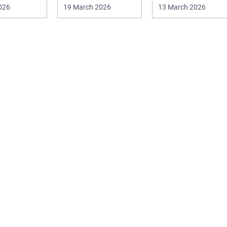
g ændrer
også familie, arbej...
afgørende at have
2026
19 March 2026
13 March 2026
.
en pålidel...