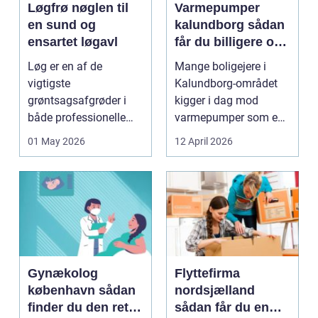
Løgfrø nøglen til
Varmepumper
en sund og
kalundborg sådan
ensartet løgavl
får du billigere og
mere bæredygtig
Løg er en af de
Mange boligejere i
varme
vigtigste
Kalundborg-området
grøntsagsafgrøder i
kigger i dag mod
både professionelle
varmepumper som en
køkkenhaver og større
vej til lavere
01 May 2026
12 April 2026
landbrugspro...
varmeregnin...
Gynækolog
Flyttefirma
københavn sådan
nordsjælland
finder du den rette
sådan får du en