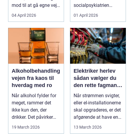
mod til at gå egne veje.
socialpsykiatrien
Den samme ånd ...
pludselig ændrer sig,
04 April 2026
01 April 2026
kan...
Alkoholbehandling
Elektriker herlev
vejen fra kaos til
sådan vælger du
hverdag med ro
den rette fagmand
til dine el-opgaver
Når alkohol fylder for
Når strømmen svigter,
meget, rammer det
eller el-installationerne
ikke kun den, der
skal opgraderes, er det
drikker. Det påvirker
afgørende at have en
også familie, arbej...
pålidel...
19 March 2026
13 March 2026