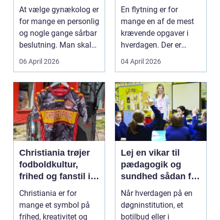
specialist
tryg og effektiv
At vælge gynækolog er
En flytning er for
flytning
for mange en personlig
mange en af de mest
og nogle gange sårbar
krævende opgaver i
beslutning. Man skal
hverdagen. Der er
både føle si...
meget at holde styr på,
06 April 2026
04 April 2026
...
Christiania trøjer
Lej en vikar til
fodboldkultur,
pædagogik og
frihed og fanstil i
sundhed sådan får
ét
du den rette hjælp
Christiania er for
Når hverdagen på en
mange et symbol på
døgninstitution, et
frihed, kreativitet og
botilbud eller i