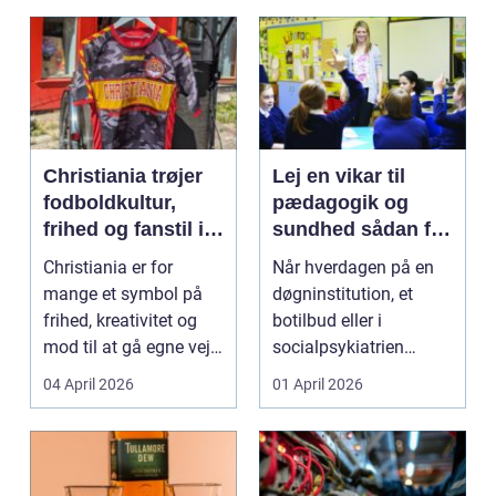
Christiania trøjer
Lej en vikar til
fodboldkultur,
pædagogik og
frihed og fanstil i
sundhed sådan får
ét
du den rette hjælp
Christiania er for
Når hverdagen på en
mange et symbol på
døgninstitution, et
frihed, kreativitet og
botilbud eller i
mod til at gå egne veje.
socialpsykiatrien
Den samme ånd ...
pludselig ændrer sig,
04 April 2026
01 April 2026
kan...