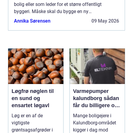
bolig eller som leder for et større offentligt
byggeri. Måske skal du bygge en ny
kontorbygning, skolebygning eller et
Annika Sørensen
09 May 2026
lejlighedsbyggeri; bygherrer...
Løgfrø nøglen til
Varmepumper
en sund og
kalundborg sådan
ensartet løgavl
får du billigere og
mere bæredygtig
Løg er en af de
Mange boligejere i
varme
vigtigste
Kalundborg-området
grøntsagsafgrøder i
kigger i dag mod