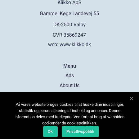
web:
www.klikko.dk
Menu
Ads
About Us
Cookies
På vores website bruges cookies til at huske dine indstillinger,
Contact
statistik og personalisering af indhold og annoncer. Denne
Sitemap
information deles med tredjepart. Ved fortsat brug af websiden
godkender du cookiepolitikken.
Ok
Privatlivspolitik