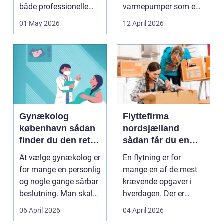
både professionelle
varmepumper som en
køkkenhaver og større
vej til lavere
01 May 2026
12 April 2026
landbrugspro...
varmeregnin...
Gynækolog
Flyttefirma
københavn sådan
nordsjælland
finder du den rette
sådan får du en
specialist
tryg og effektiv
At vælge gynækolog er
En flytning er for
flytning
for mange en personlig
mange en af de mest
og nogle gange sårbar
krævende opgaver i
beslutning. Man skal
hverdagen. Der er
både føle si...
meget at holde styr på,
06 April 2026
04 April 2026
...