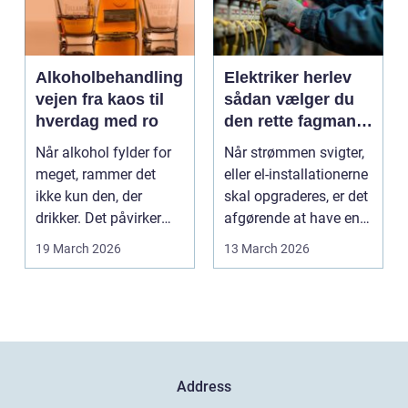
Alkoholbehandling
Elektriker herlev
vejen fra kaos til
sådan vælger du
hverdag med ro
den rette fagmand
til dine el-opgaver
Når alkohol fylder for
Når strømmen svigter,
meget, rammer det
eller el-installationerne
ikke kun den, der
skal opgraderes, er det
drikker. Det påvirker
afgørende at have en
også familie, arbej...
pålidel...
19 March 2026
13 March 2026
Address