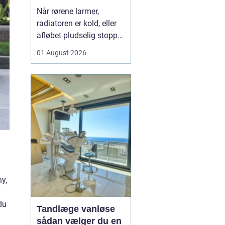
varme og sanitet
Når rørene larmer,
radiatoren er kold, eller
afløbet pludselig stopper
til, opdager man hurtigt,
01 August 2026
hvor vigtig en
driftssikker VVS-løsning
er i hverdagen. I Faxe og
omegn spiller de lokale
VVS-installatører en
central rolle for både
boligejere og virks...
ny,
du
Tandlæge vanløse
sådan vælger du en