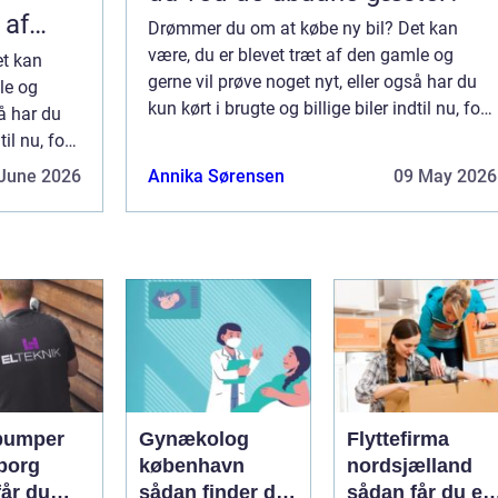
 af
Drømmer du om at købe ny bil? Det kan
være, du er blevet træt af den gamle og
et kan
gerne vil prøve noget nyt, eller også har du
le og
kun kørt i brugte og billige biler indtil nu, for
så har du
at du kunne spare op til at købe en ny, og nu
til nu, for
er du nået dertil hvor det [&he...
 ny, og nu
June 2026
Annika Sørensen
09 May 2026
pumper
Gynækolog
Flyttefirma
borg
københavn
nordsjælland
får du
sådan finder du
sådan får du en