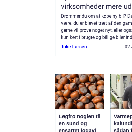
virksomheder mere ud
hverdagen
Drømmer du om at købe ny bil? D
være, du er blevet træt af den gam
gerne vil prøve noget nyt, eller og
kun kørt i brugte og billige biler ind
at du kunne spare op til at købe en
Toke Larsen
02 
er du nået dertil hvor det [&he...
Løgfrø nøglen til
Varme
en sund og
kalund
ensartet løgavl
sådan 