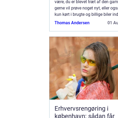
være, du er blevet træt af den gam
gerne vil prøve noget nyt, eller og
kun kørt i brugte og billige biler ind
at du kunne spare op til at købe en
Thomas Andersen
01 A
er du nået dertil hvor det [&he...
Erhvervsrengøring i
københavn: sådan får