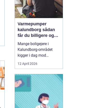
Varmepumper
kalundborg sådan
får du billigere og
mere bæredygtig
Mange boligejere i
varme
Kalundborg-området
kigger i dag mod
varmepumper som en
12 April 2026
vej til lavere
varmeregning og et mere
behageligt indeklima.
Priserne på energi
svinger, kravene til CO2-
reduktion stiger, og
gamle elradiatorer, olie-
og pillefyr bliver både ...