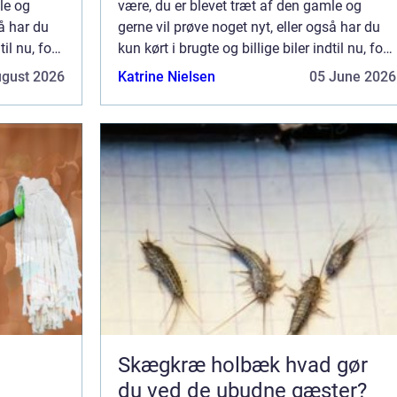
le og
være, du er blevet træt af den gamle og
så har du
gerne vil prøve noget nyt, eller også har du
til nu, for
kun kørt i brugte og billige biler indtil nu, for
 ny, og nu
at du kunne spare op til at købe en ny, og nu
ugust 2026
Katrine Nielsen
05 June 2026
er du nået dertil hvor det [&he...
Skægkræ holbæk hvad gør
du ved de ubudne gæster?