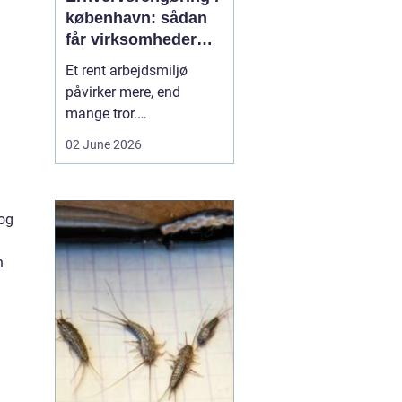
københavn: sådan
får virksomheder
mere ud af
Et rent arbejdsmiljø
hverdagen
påvirker mere, end
mange tror.
Medarbejdernes trivsel,
02 June 2026
kundernes
førstehåndsindtryk og
virksomhedens
 og
omdømme hænger tæt
sammen med, hvordan
n
kontorer, fællesarealer
og ejendomme bliver
holdt. Når vi taler om
erhvervsrengøring købe...