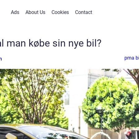
Ads
About Us
Cookies
Contact
l man købe sin nye bil?
pma bi
n