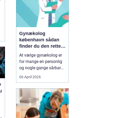
Gynækolog
københavn sådan
finder du den rette
specialist
At vælge gynækolog er
for mange en personlig
og nogle gange sårbar
beslutning. Man skal
06 April 2026
både føle sig tryg, hørt
v
og taget alvorligt. I en
u
storby som København
kan det være svært at
e
danne sig overblik over
de mange muligheder,