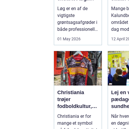
billige
Løg er en af de
Mange bo
mere
vigtigste
Kalundb
bæredy
grøntsagsafgrøder i
området 
varme
både professionelle
dag mo
køkkenhaver og
varmep
01 May 2026
12 April 
større
en vej til
landbrugspro...
varmereg
Christiania
Lej en v
trøjer
pædago
fodboldkultur,
sundhed så
frihed og fanstil
får du 
Christiania er for
Når hve
i ét
hjælp
mange et symbol
en døgni