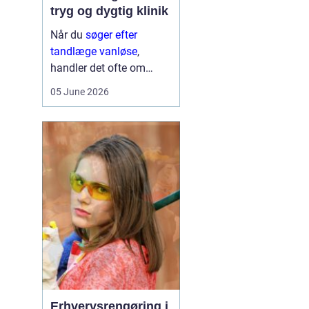
tryg og dygtig klinik
Når du
søger efter
tandlæge vanløse
,
handler det ofte om
meget mere end blot at
05 June 2026
få et hul fyldt. Du leder
typisk efter et sted, hvor
du kan føle dig tryg, blive
taget alvorligt og få
grundig behandling ...
Erhvervsrengøring i