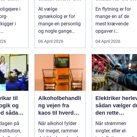
re og
den rette
tryg og effektiv
ligejere i
At vælge
En flytning er for
specialist
flytning
org-
gynækolog er for
mange en af de
gtig
kigger i
mange en personlig
mest krævende
d
og nogle gange
opgaver i
umper som
sårbar beslutning.
hverdagen. Der er
2026
06 April 2026
04 April 2026
 lavere
Man skal både føle
meget at holde styr
nin...
si...
på, ...
ikar til
Alkoholbehandli
Elektriker herle
gik og
ng vejen fra
sådan vælger d
dan
kaos til hverdag
den rette
den rette
med ro
fagmand til din
rdagen på
Når alkohol fylder
Når strømmen
el-opgaver
nstitution,
for meget, rammer
svigter, eller el-