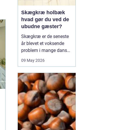
Skægkræ holbæk
hvad gør du ved de
ubudne gæster?
Skægkræ er de seneste
år blevet et voksende
problem i mange danske
byer, og Holbæk er ingen
09 May 2026
undtagelse. De små,
langstrakte insekter
dukker ofte op i nye
boliger, renoverede
lejligheder og
parcelhuse, hvor de
langsomt breder sig fra
rum til rum. Mang...