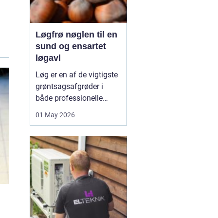
Løgfrø nøglen til en
sund og ensartet
løgavl
Løg er en af de vigtigste
grøntsagsafgrøder i
både professionelle
køkkenhaver og større
01 May 2026
landbrugsproduktioner.
Kvaliteten af løgene
starter med kvaliteten af
Løgfrø
, og små forskelle
i frøets sundhed,
sortsege...