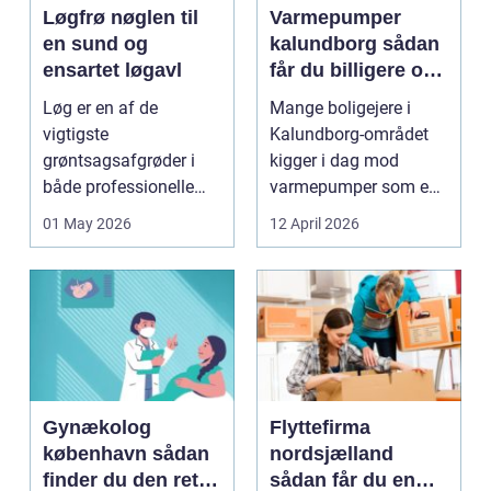
Løgfrø nøglen til
Varmepumper
en sund og
kalundborg sådan
ensartet løgavl
får du billigere og
mere bæredygtig
Løg er en af de
Mange boligejere i
varme
vigtigste
Kalundborg-området
grøntsagsafgrøder i
kigger i dag mod
både professionelle
varmepumper som en
køkkenhaver og større
vej til lavere
01 May 2026
12 April 2026
landbrugspro...
varmeregnin...
Gynækolog
Flyttefirma
københavn sådan
nordsjælland
finder du den rette
sådan får du en