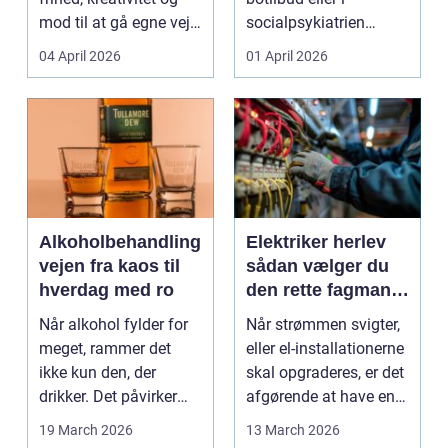
mod til at gå egne veje.
socialpsykiatrien
Den samme ånd ...
pludselig ændrer sig,
04 April 2026
01 April 2026
kan...
Alkoholbehandling
Elektriker herlev
vejen fra kaos til
sådan vælger du
hverdag med ro
den rette fagmand
til dine el-opgaver
Når alkohol fylder for
Når strømmen svigter,
meget, rammer det
eller el-installationerne
ikke kun den, der
skal opgraderes, er det
drikker. Det påvirker
afgørende at have en
også familie, arbej...
pålidel...
19 March 2026
13 March 2026