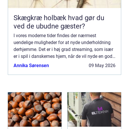
Skægkræ holbæk hvad gør du
ved de ubudne gæster?
I vores moderne tider findes der nærmest
uendelige muligheder for at nyde underholdning
derhjemme. Det er i høj grad streaming, som især
er i spil i danskernes hjem, når de vil nyde en god
stund med familie og venner. Af streaming sider
Annika Sørensen
09 May 2026
findes Netfli...