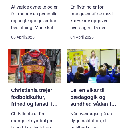
specialist
tryg og effektiv
At vælge gynækolog er
En flytning er for
flytning
for mange en personlig
mange en af de mest
og nogle gange sårbar
krævende opgaver i
beslutning. Man skal
hverdagen. Der er
både føle si...
meget at holde styr på,
06 April 2026
04 April 2026
...
Christiania trøjer
Lej en vikar til
fodboldkultur,
pædagogik og
frihed og fanstil i
sundhed sådan får
ét
du den rette hjælp
Christiania er for
Når hverdagen på en
mange et symbol på
døgninstitution, et
frihed, kreativitet og
botilbud eller i