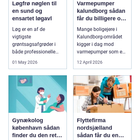
Løgfrø nøglen til
Varmepumper
en sund og
kalundborg sådan
ensartet løgavl
får du billigere og
mere bæredygtig
Løg er en af de
Mange boligejere i
varme
vigtigste
Kalundborg-området
grøntsagsafgrøder i
kigger i dag mod
både professionelle
varmepumper som en
køkkenhaver og større
vej til lavere
01 May 2026
12 April 2026
landbrugspro...
varmeregnin...
Gynækolog
Flyttefirma
københavn sådan
nordsjælland
finder du den rette
sådan får du en