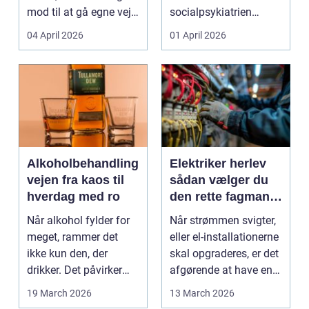
mod til at gå egne veje.
socialpsykiatrien
Den samme ånd ...
pludselig ændrer sig,
04 April 2026
01 April 2026
kan...
Alkoholbehandling
Elektriker herlev
vejen fra kaos til
sådan vælger du
hverdag med ro
den rette fagmand
til dine el-opgaver
Når alkohol fylder for
Når strømmen svigter,
meget, rammer det
eller el-installationerne
ikke kun den, der
skal opgraderes, er det
drikker. Det påvirker
afgørende at have en
også familie, arbej...
pålidel...
19 March 2026
13 March 2026