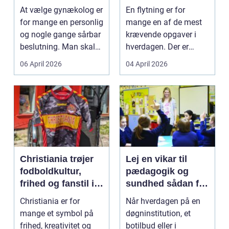
specialist
tryg og effektiv
At vælge gynækolog er
En flytning er for
flytning
for mange en personlig
mange en af de mest
og nogle gange sårbar
krævende opgaver i
beslutning. Man skal
hverdagen. Der er
både føle si...
meget at holde styr på,
06 April 2026
04 April 2026
...
Christiania trøjer
Lej en vikar til
fodboldkultur,
pædagogik og
frihed og fanstil i
sundhed sådan får
ét
du den rette hjælp
Christiania er for
Når hverdagen på en
mange et symbol på
døgninstitution, et
frihed, kreativitet og
botilbud eller i