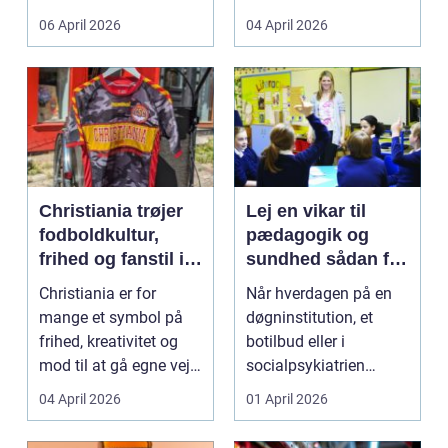
både føle si...
meget at holde styr på,
06 April 2026
04 April 2026
...
Christiania trøjer
Lej en vikar til
fodboldkultur,
pædagogik og
frihed og fanstil i
sundhed sådan får
ét
du den rette hjælp
Christiania er for
Når hverdagen på en
mange et symbol på
døgninstitution, et
frihed, kreativitet og
botilbud eller i
mod til at gå egne veje.
socialpsykiatrien
Den samme ånd ...
pludselig ændrer sig,
04 April 2026
01 April 2026
kan...