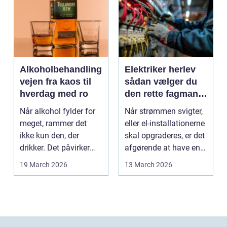
Alkoholbehandling
Elektriker herlev
vejen fra kaos til
sådan vælger du
hverdag med ro
den rette fagmand
til dine el-opgaver
Når alkohol fylder for
Når strømmen svigter,
meget, rammer det
eller el-installationerne
ikke kun den, der
skal opgraderes, er det
drikker. Det påvirker
afgørende at have en
også familie, arbej...
pålidel...
19 March 2026
13 March 2026