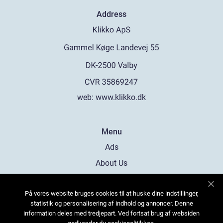
Address
web:
www.klikko.dk
Menu
Ads
About Us
Cookies
På vores website bruges cookies til at huske dine indstillinger,
Contact
statistik og personalisering af indhold og annoncer. Denne
Sitemap
information deles med tredjepart. Ved fortsat brug af websiden