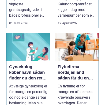
varme
vigtigste
Kalundborg-området
grøntsagsafgrøder i
kigger i dag mod
både professionelle
varmepumper som en
køkkenhaver og større
vej til lavere
01 May 2026
12 April 2026
landbrugspro...
varmeregnin...
Gynækolog
Flyttefirma
københavn sådan
nordsjælland
finder du den rette
sådan får du en
specialist
tryg og effektiv
At vælge gynækolog er
En flytning er for
flytning
for mange en personlig
mange en af de mest
og nogle gange sårbar
krævende opgaver i
beslutning. Man skal
hverdagen. Der er