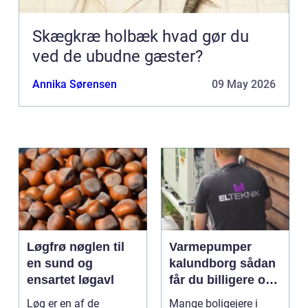
Skægkræ holbæk hvad gør du
ved de ubudne gæster?
Annika Sørensen
09 May 2026
Løgfrø nøglen til
Varmepumper
en sund og
kalundborg sådan
ensartet løgavl
får du billigere og
mere bæredygtig
Løg er en af de
Mange boligejere i