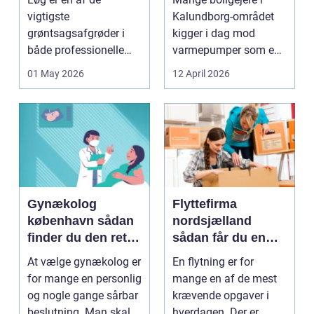
varme
vigtigste
Kalundborg-området
grøntsagsafgrøder i
kigger i dag mod
både professionelle
varmepumper som en
køkkenhaver og større
vej til lavere
01 May 2026
12 April 2026
landbrugspro...
varmeregnin...
Gynækolog
Flyttefirma
københavn sådan
nordsjælland
finder du den rette
sådan får du en
specialist
tryg og effektiv
At vælge gynækolog er
En flytning er for
flytning
for mange en personlig
mange en af de mest
og nogle gange sårbar
krævende opgaver i
beslutning. Man skal
hverdagen. Der er