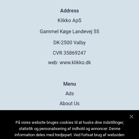
Address
web:
www.klikko.dk
Menu
Ads
About Us
Cookies
På vores website bruges cookies til at huske dine indstillinger,
Contact
statistik og personalisering af indhold og annoncer. Denne
Sitemap
information deles med tredjepart. Ved fortsat brug af websiden