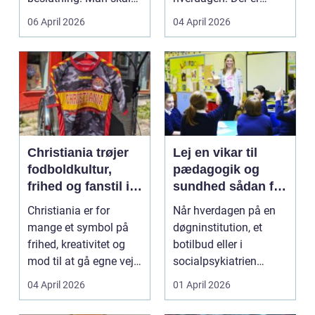
både føle si...
meget at holde styr på,
06 April 2026
04 April 2026
...
Christiania trøjer
Lej en vikar til
fodboldkultur,
pædagogik og
frihed og fanstil i
sundhed sådan får
ét
du den rette hjælp
Christiania er for
Når hverdagen på en
mange et symbol på
døgninstitution, et
frihed, kreativitet og
botilbud eller i
mod til at gå egne veje.
socialpsykiatrien
Den samme ånd ...
pludselig ændrer sig,
04 April 2026
01 April 2026
kan...