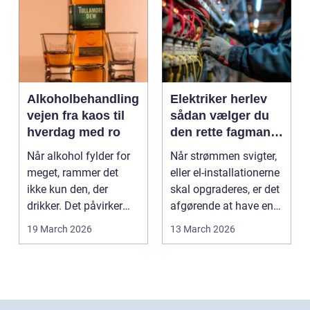
Alkoholbehandling
Elektriker herlev
vejen fra kaos til
sådan vælger du
hverdag med ro
den rette fagmand
til dine el-opgaver
Når alkohol fylder for
Når strømmen svigter,
meget, rammer det
eller el-installationerne
ikke kun den, der
skal opgraderes, er det
drikker. Det påvirker
afgørende at have en
også familie, arbej...
pålidel...
19 March 2026
13 March 2026