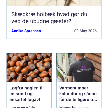
Skægkræ holbæk hvad gør du
ved de ubudne gæster?
Annika Sørensen
09 May 2026
Løgfrø nøglen til
Varmepumper
en sund og
kalundborg sådan
ensartet løgavl
får du billigere og
mere bæredygtig
Løg er en af de
Mange boligejere i