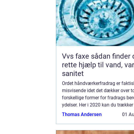
Vvs faxe sådan finder du den
rette hjælp til vand, v
sanitet
Ordet håndværkerfradrag er faktis
misvisende idet det dækker over t
forskellige former for fradrags ber
ydelser. Her i 2020 kan du trækker u
aflønning af håndværkere eller serv
Thomas Andersen
01 A