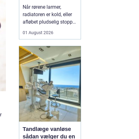
varme og sanitet
Når rørene larmer,
radiatoren er kold, eller
afløbet pludselig stopper
til, opdager man hurtigt,
01 August 2026
hvor vigtig en
driftssikker VVS-løsning
er i hverdagen. I Faxe og
omegn spiller de lokale
VVS-installatører en
central rolle for både
boligejere og virks...
r
Tandlæge vanløse
sådan vælger du en