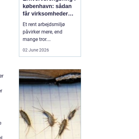
københavn: sådan
får virksomheder
mere ud af
Et rent arbejdsmiljø
hverdagen
påvirker mere, end
mange tror.
Medarbejdernes trivsel,
02 June 2026
kundernes
førstehåndsindtryk og
virksomhedens
er
omdømme hænger tæt
sammen med, hvordan
r
kontorer, fællesarealer
og ejendomme bliver
holdt. Når vi taler om
erhvervsrengøring købe...
e
el