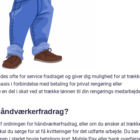
es ofte for service fradraget og giver dig mulighed for at trækk
 basis i forbindelse med betaling for privat rengøring eller
en del i skat ved at trække lønnen til din rengørings medarbejde
håndværkerfradrag?
f ordningen for håndværkerfradrag, eller om du ønsker at trækk
 skal du sørge for at få kvitteringer for det udførte arbejde. Du bør
men i stedet bruge betalings kort, Mobile Pay eller bank overførs