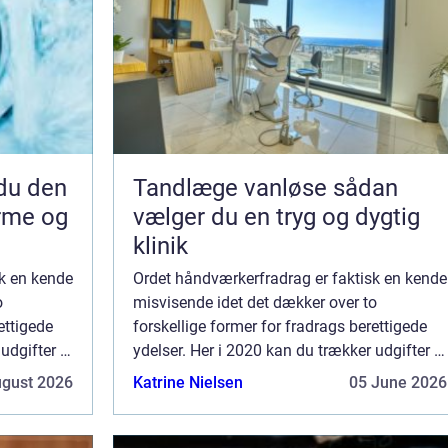
Tandlæge vanløse sådan
arme og
vælger du en tryg og dygtig
klinik
k en kende
Ordet håndværkerfradrag er faktisk en kende
o
misvisende idet det dækker over to
ettigede
forskellige former for fradrags berettigede
dgifter til
ydelser. Her i 2020 kan du trækker udgifter til
i...
aflønning af håndværkere eller servi...
ugust 2026
Katrine Nielsen
05 June 2026