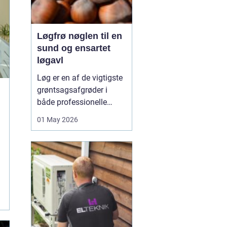
Løgfrø nøglen til en
sund og ensartet
løgavl
Løg er en af de vigtigste
grøntsagsafgrøder i
både professionelle
køkkenhaver og større
01 May 2026
landbrugsproduktioner.
Kvaliteten af løgene
starter med kvaliteten af
Løgfrø
, og små forskelle
i frøets sundhed,
sortsege...