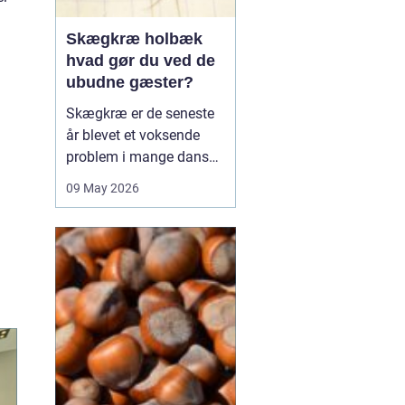
Skægkræ holbæk
hvad gør du ved de
ubudne gæster?
Skægkræ er de seneste
år blevet et voksende
problem i mange danske
byer, og Holbæk er ingen
09 May 2026
undtagelse. De små,
langstrakte insekter
dukker ofte op i nye
boliger, renoverede
lejligheder og
parcelhuse, hvor de
langsomt breder sig fra
rum til rum. Mang...