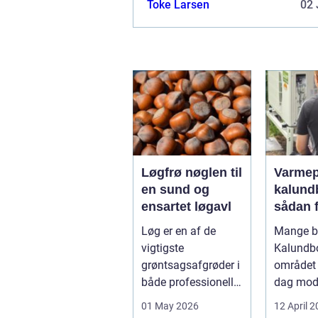
Toke Larsen
02 
Løgfrø nøglen til
Varme
en sund og
kalund
ensartet løgavl
sådan 
billige
Løg er en af de
Mange bo
mere
vigtigste
Kalundb
bæredy
grøntsagsafgrøder i
området 
varme
både professionelle
dag mo
køkkenhaver og
varmep
01 May 2026
12 April 
større
en vej til