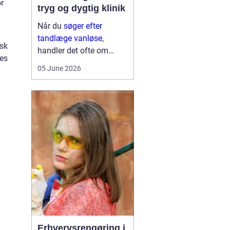
or
tryg og dygtig klinik
Når du
søger efter
tandlæge vanløse
,
isk
handler det ofte om
ges
meget mere end blot at
05 June 2026
få et hul fyldt. Du leder
typisk efter et sted, hvor
du kan føle dig tryg, blive
taget alvorligt og få
grundig behandling ...
Erhvervsrengøring i