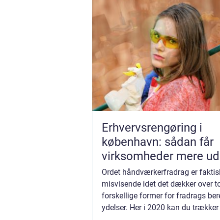
Erhvervsrengøring i
københavn: sådan får
virksomheder mere ud
hverdagen
Ordet håndværkerfradrag er faktis
misvisende idet det dækker over t
forskellige former for fradrags ber
ydelser. Her i 2020 kan du trækker u
aflønning af håndværkere eller serv