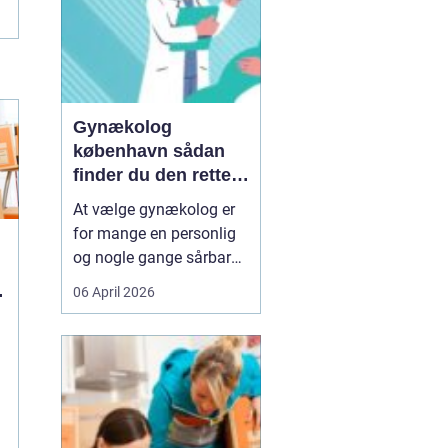
Gynækolog
københavn sådan
finder du den rette
specialist
At vælge gynækolog er
for mange en personlig
og nogle gange sårbar
beslutning. Man skal
06 April 2026
både føle sig tryg, hørt
og taget alvorligt. I en
storby som København
kan det være svært at
danne sig overblik over
de mange muligheder,