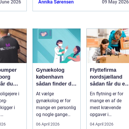
June 2026
Annika Sørensen
09 May 2026
pumper
Gynækolog
Flyttefirma
borg
københavn
nordsjælland
får du
sådan finder du
sådan får du en
re og
den rette
tryg og effektiv
ligejere i
At vælge
En flytning er for
specialist
flytning
org-
gynækolog er for
mange en af de
gtig
kigger i
mange en personlig
mest krævende
d
og nogle gange
opgaver i
umper som
sårbar beslutning.
hverdagen. Der er
2026
06 April 2026
04 April 2026
 lavere
Man skal både føle
meget at holde styr