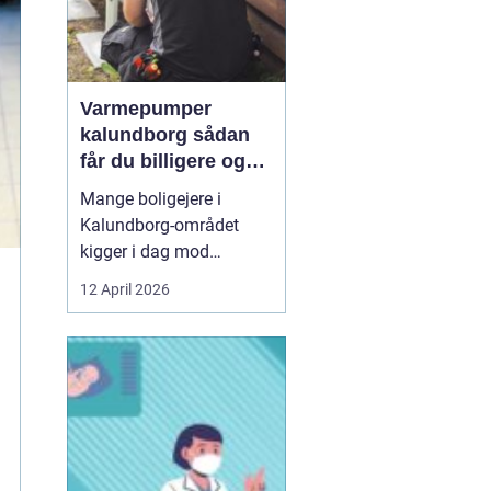
Varmepumper
kalundborg sådan
får du billigere og
mere bæredygtig
Mange boligejere i
varme
Kalundborg-området
kigger i dag mod
varmepumper som en
12 April 2026
vej til lavere
varmeregning og et mere
behageligt indeklima.
Priserne på energi
svinger, kravene til CO2-
reduktion stiger, og
gamle elradiatorer, olie-
og pillefyr bliver både ...