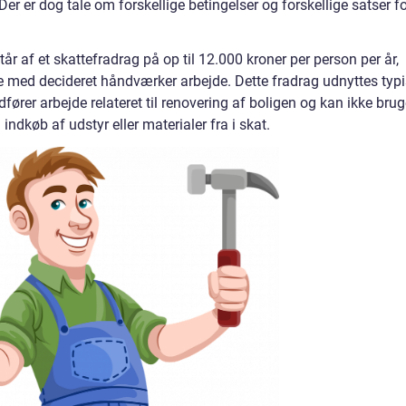
. Der er dog tale om forskellige betingelser og forskellige satser f
r af et skattefradrag på op til 12.000 kroner per person per år,
e med decideret håndværker arbejde. Dette fradrag udnyttes typ
rer arbejde relateret til renovering af boligen og kan ikke bru
 indkøb af udstyr eller materialer fra i skat.