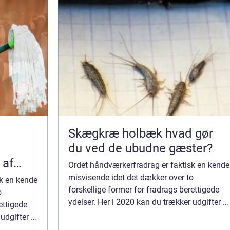
Skægkræ holbæk hvad gør
du ved de ubudne gæster?
 af
Ordet håndværkerfradrag er faktisk en kende
misvisende idet det dækker over to
k en kende
forskellige former for fradrags berettigede
o
ydelser. Her i 2020 kan du trækker udgifter til
ettigede
aflønning af håndværkere eller servi...
dgifter til
i...